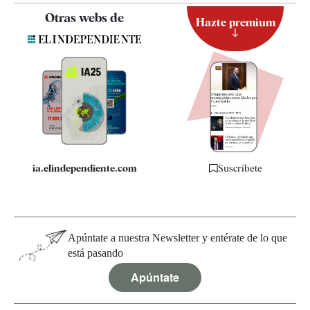
Contacto
Otras webs de
Hazte premium
Suscripción
Newsletter
Apps
Quiénes somos
Especificaciones
ia.elindependiente.com
Suscríbete
Apúntate a nuestra Newsletter y entérate de lo que
está pasando
Apúntate