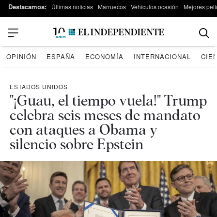
Destacamos:
Últimas noticias
Marruecos
Vehículos ocasión
Mejores pelí
OPINIÓN
ESPAÑA
ECONOMÍA
INTERNACIONAL
CIE
ESTADOS UNIDOS
"¡Guau, el tiempo vuela!" Trump
celebra seis meses de mandato
con ataques a Obama y
silencio sobre Epstein