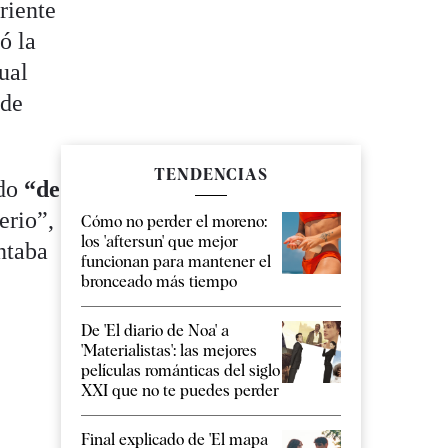
riente
ó la
ual
 de
TENDENCIAS
ndo
“de
erio”,
Cómo no perder el moreno:
los 'aftersun' que mejor
ntaba
funcionan para mantener el
n
bronceado más tiempo
De 'El diario de Noa' a
'Materialistas': las mejores
películas románticas del siglo
XXI que no te puedes perder
Final explicado de 'El mapa