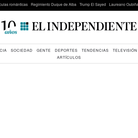
culas románticas
Regimiento Duque de Alba
Trump El Sayed
Laureano Oubiña
CIA
SOCIEDAD
GENTE
DEPORTES
TENDENCIAS
TELEVISIÓN
ARTÍCULOS