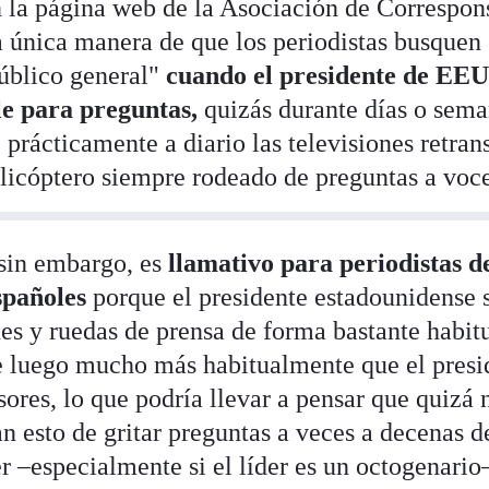
en la página web de la Asociación de Correspon
 única manera de que los periodistas busquen
úblico general"
cuando el presidente de EE
le para preguntas,
quizás durante días o sema
e prácticamente a diario las televisiones retra
licóptero siempre rodeado de preguntas a voce
 sin embargo, es
llamativo para periodistas d
españoles
porque
el presidente estadounidense 
nes y ruedas de prensa de forma bastante habitu
e luego mucho más habitualmente que el presi
sores, lo que podría llevar a pensar que quizá 
n esto de gritar preguntas a veces a decenas d
er –especialmente si el líder es un octogenario