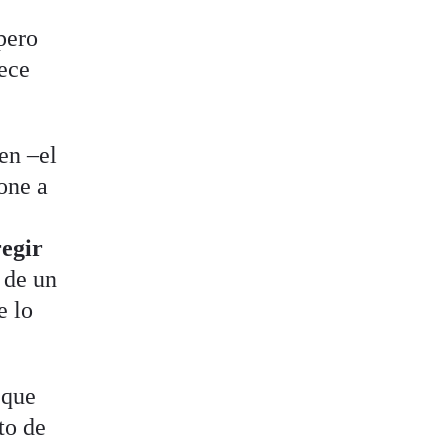
pero
rece
en –el
one a
regir
 de un
e lo
 que
to de