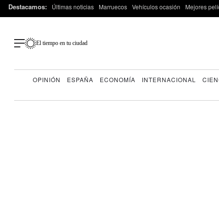
Destacamos:
Últimas noticias
Marruecos
Vehículos ocasión
Mejores pelí
El tiempo en tu ciudad
OPINIÓN
ESPAÑA
ECONOMÍA
INTERNACIONAL
CIEN