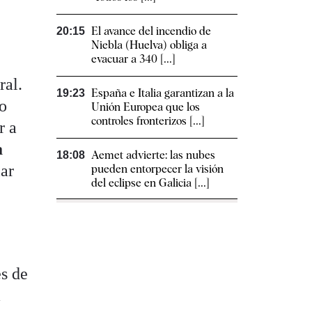
El avance del incendio de
20:15
Niebla (Huelva) obliga a
evacuar a 340 [...]
ral.
España e Italia garantizan a la
19:23
go
Unión Europea que los
controles fronterizos [...]
r a
a
Aemet advierte: las nubes
18:08
iar
pueden entorpecer la visión
del eclipse en Galicia [...]
s de
a