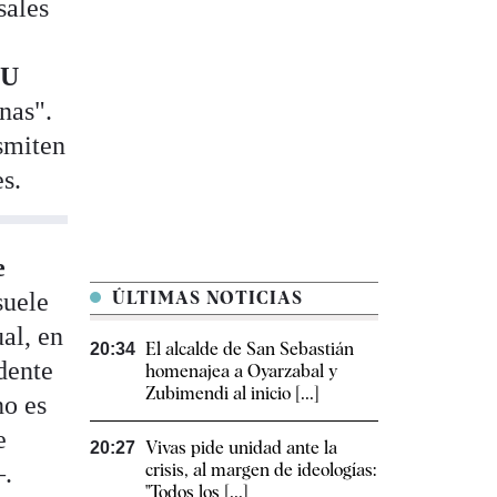
sales
UU
nas".
nsmiten
s.
e
suele
ÚLTIMAS NOTICIAS
al, en
El alcalde de San Sebastián
20:34
dente
homenajea a Oyarzabal y
Zubimendi al inicio [...]
no es
e
Vivas pide unidad ante la
20:27
–.
crisis, al margen de ideologías:
"Todos los [...]