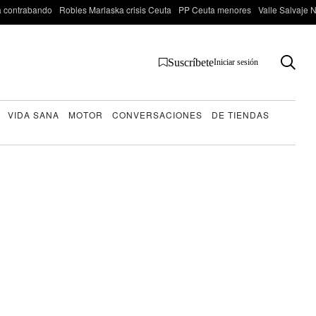
 contrabando
Robles Marlaska crisis Ceuta
PP Ceuta menores
Valle Salvaje N
Suscríbete
Iniciar sesión
VIDA SANA
MOTOR
CONVERSACIONES
DE TIENDAS