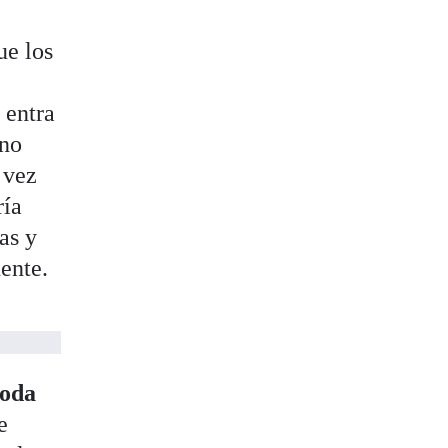
ue los
 entra
 no
 vez
ría
as y
ente.
toda
e