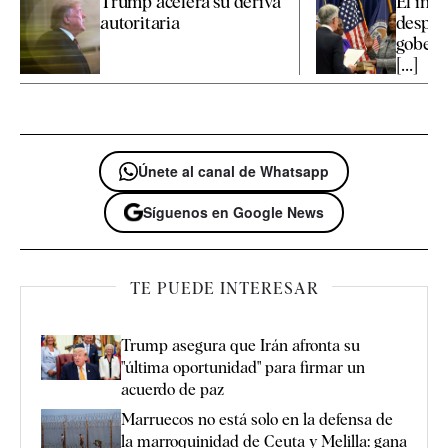
Trump acelera su deriva
El int
autoritaria
desped
gobern
[...]
Únete al canal de Whatsapp
Síguenos en Google News
TE PUEDE INTERESAR
Trump asegura que Irán afronta su
"última oportunidad" para firmar un
acuerdo de paz
Marruecos no está solo en la defensa de
la marroquinidad de Ceuta y Melilla: gana