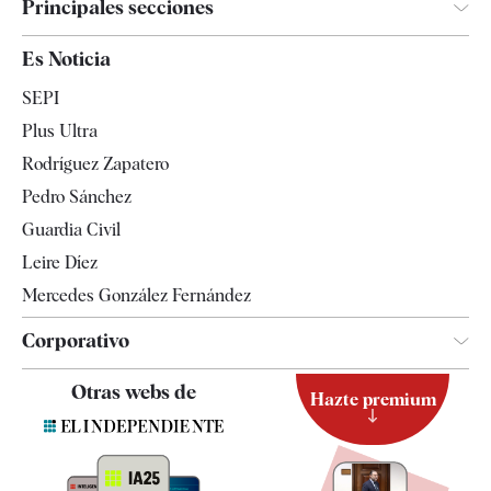
Principales secciones
España
Es Noticia
Economía
SEPI
Internacional
Plus Ultra
Gente
Rodríguez Zapatero
Televisión
Pedro Sánchez
Tendencias
Guardia Civil
Leire Díez
Mercedes González Fernández
Corporativo
Contacto
Otras webs de
Hazte premium
Suscripción
Newsletter
Apps