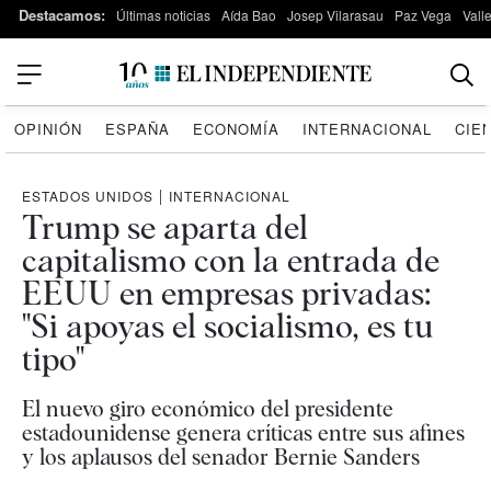
Destacamos:
Últimas noticias
Aída Bao
Josep Vilarasau
Paz Vega
Vall
OPINIÓN
ESPAÑA
ECONOMÍA
INTERNACIONAL
CIE
ESTADOS UNIDOS
|
INTERNACIONAL
Trump se aparta del
capitalismo con la entrada de
EEUU en empresas privadas:
"Si apoyas el socialismo, es tu
tipo"
El nuevo giro económico del presidente
estadounidense genera críticas entre sus afines
y los aplausos del senador Bernie Sanders