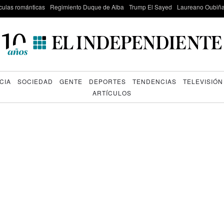
culas románticas
Regimiento Duque de Alba
Trump El Sayed
Laureano Oubiña
CIA
SOCIEDAD
GENTE
DEPORTES
TENDENCIAS
TELEVISIÓN
ARTÍCULOS