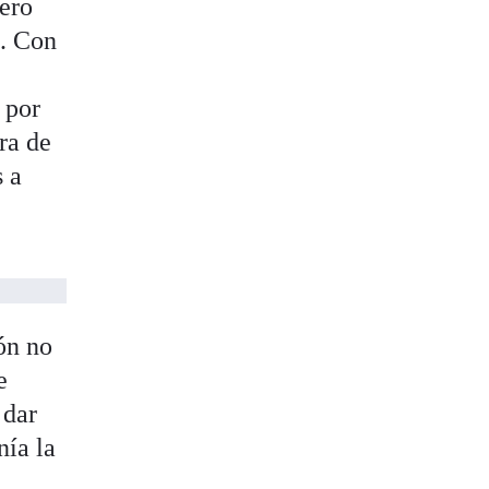
lero
e. Con
 por
ra de
s a
ión no
e
 dar
nía la