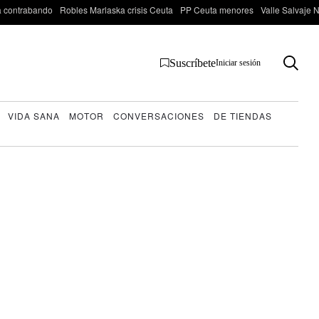
 contrabando
Robles Marlaska crisis Ceuta
PP Ceuta menores
Valle Salvaje N
Suscríbete
Iniciar sesión
VIDA SANA
MOTOR
CONVERSACIONES
DE TIENDAS