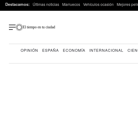
Destacamos:
Últimas noticias
Marruecos
Vehículos ocasión
Mejores pelí
El tiempo en tu ciudad
OPINIÓN
ESPAÑA
ECONOMÍA
INTERNACIONAL
CIEN