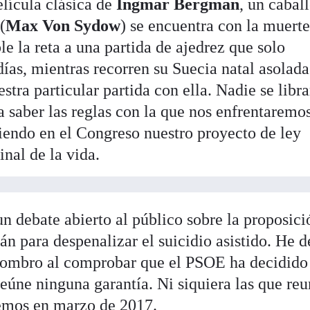
elícula clásica de
Ingmar Bergman
, un cabal
(
Max Von Sydow
) se encuentra con la muert
ble la reta a una partida de ajedrez que solo
días, mientras recorren su Suecia natal asolada
stra particular partida con ella. Nadie se libra
a saber las reglas con la que nos enfrentaremo
tiendo en el Congreso nuestro proyecto de ley
inal de la vida.
 un debate abierto al público sobre la proposic
án para despenalizar el suicidio asistido. He d
asombro al comprobar que el PSOE ha decidido
eúne ninguna garantía. Ni siquiera las que reu
emos en marzo de 2017.