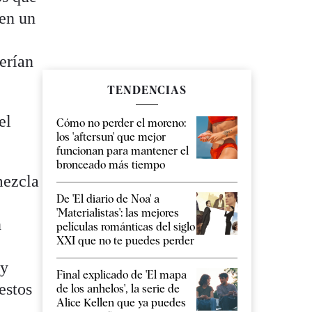
 en un
berían
TENDENCIAS
el
Cómo no perder el moreno:
los 'aftersun' que mejor
funcionan para mantener el
bronceado más tiempo
mezcla
De 'El diario de Noa' a
'Materialistas': las mejores
n
películas románticas del siglo
XXI que no te puedes perder
 y
Final explicado de 'El mapa
estos
de los anhelos', la serie de
Alice Kellen que ya puedes