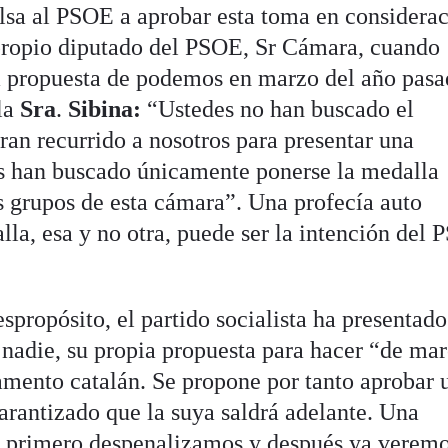
lsa al PSOE a aprobar esta toma en considera
propio diputado del PSOE, Sr Cámara, cuando
la propuesta de podemos en marzo del año pasa
 la
Sra
.
Sibina:
“Ustedes no han buscado el
eran recurrido a nosotros para presentar una
es han buscado únicamente ponerse la medalla
os grupos de esta cámara”. Una profecía auto
la, esa y no otra, puede ser la intención del
propósito, el partido socialista ha presentado
e nadie, su propia propuesta para hacer “de ma
lamento catalán. Se propone por tanto aprobar 
 garantizado que la suya saldrá adelante. Una
, primero despenalizamos y después ya verem