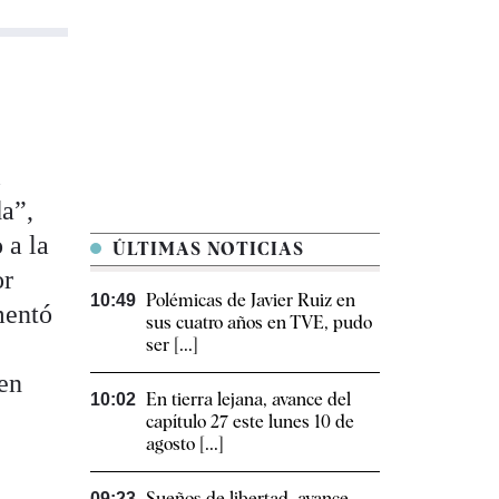
l
da”,
 a la
ÚLTIMAS NOTICIAS
or
Polémicas de Javier Ruiz en
10:49
mentó
sus cuatro años en TVE, pudo
ser [...]
 en
En tierra lejana, avance del
10:02
capítulo 27 este lunes 10 de
agosto [...]
Sueños de libertad, avance
09:23