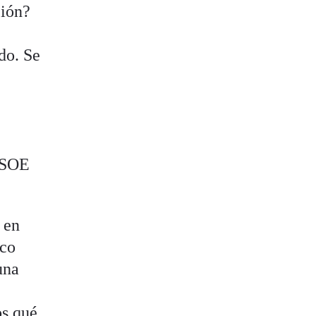
ción?
do. Se
 PSOE
 en
rco
una
os qué