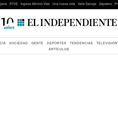
lejana
RTVE
Ingreso Mínimo Vital
Una nueva vida
Valle Salvaje
Zapatero
Pr
CIA
SOCIEDAD
GENTE
DEPORTES
TENDENCIAS
TELEVISIÓN
ARTÍCULOS