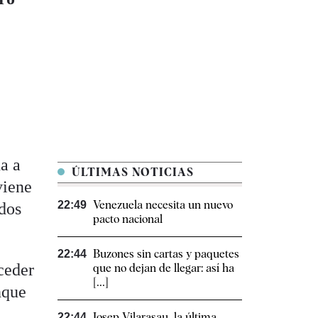
a a
ÚLTIMAS NOTICIAS
viene
Venezuela necesita un nuevo
22:49
ados
pacto nacional
Buzones sin cartas y paquetes
22:44
oceder
que no dejan de llegar: así ha
[...]
nque
Josep Vilarasau, la última
22:44