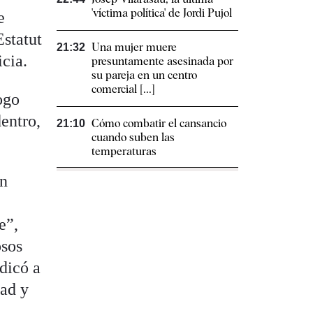
'víctima política' de Jordi Pujol
e
Estatut
Una mujer muere
21:32
icia.
presuntamente asesinada por
su pareja en un centro
comercial [...]
ogo
dentro,
Cómo combatir el cansancio​
21:10
cuando suben las
temperaturas
un
e”,
osos
edicó a
ad y