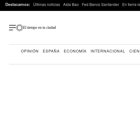
Destacamos:
Últimas noticias
Aída Bao
Fed Banco Santander
En tierra 
El tiempo en tu ciudad
OPINIÓN
ESPAÑA
ECONOMÍA
INTERNACIONAL
CIEN