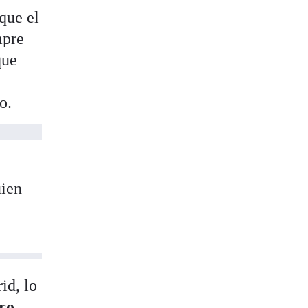
que el
mpre
que
o.
uien
id, lo
ro