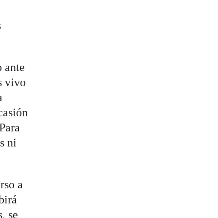
s
o ante
s vivo
a
casión
 Para
s ni
rso a
birá
, se