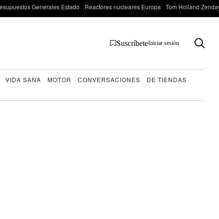
esupuestos Generales Estado
Reactores nucleares Europa
Tom Holland Zenda
Suscríbete
Iniciar sesión
VIDA SANA
MOTOR
CONVERSACIONES
DE TIENDAS