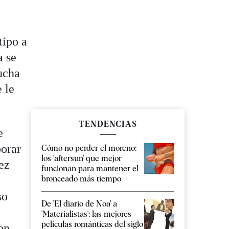
tipo a
a se
ucha
 le
TENDENCIAS
e
borar
Cómo no perder el moreno:
los 'aftersun' que mejor
uez
funcionan para mantener el
bronceado más tiempo
so
De 'El diario de Noa' a
'Materialistas': las mejores
películas románticas del siglo
on