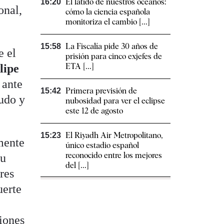
El latido de nuestros océanos:
16:20
onal,
cómo la ciencia española
monitoriza el cambio [...]
La Fiscalía pide 30 años de
15:58
e el
prisión para cinco exjefes de
ETA [...]
lipe
 ante
Primera previsión de
15:42
mudo y
nubosidad para ver el eclipse
este 12 de agosto
El Riyadh Air Metropolitano,
15:23
mente
único estadio español
reconocido entre los mejores
Su
del [...]
res
uerte
ciones