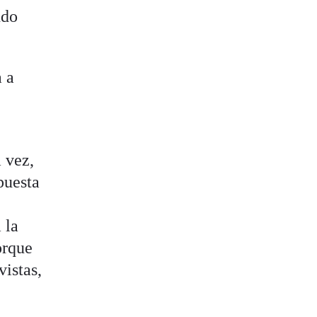
ndo
 a
 vez,
upuesta
 la
orque
vistas,