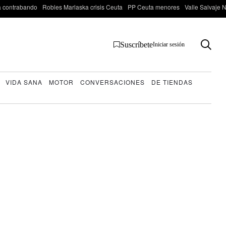
 contrabando
Robles Marlaska crisis Ceuta
PP Ceuta menores
Valle Salvaje N
Suscríbete
Iniciar sesión
VIDA SANA
MOTOR
CONVERSACIONES
DE TIENDAS