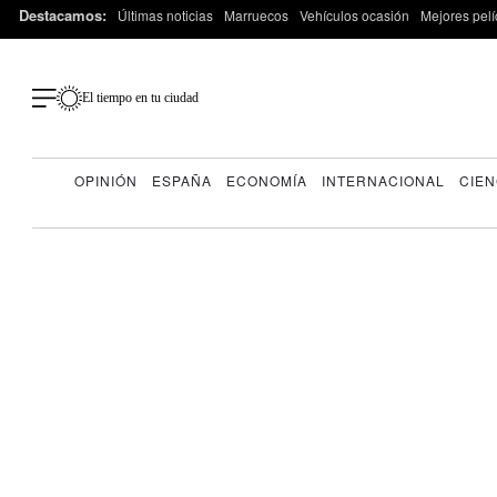
Destacamos:
Últimas noticias
Marruecos
Vehículos ocasión
Mejores pelí
El tiempo en tu ciudad
OPINIÓN
ESPAÑA
ECONOMÍA
INTERNACIONAL
CIEN