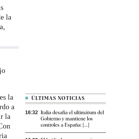
us
e la
a,
jo
es la
ÚLTIMAS NOTICIAS
rdo a
Italia desafía el ultimátum del
16:32
r la
Gobierno y mantiene los
 Con
controles a España: [...]
ria