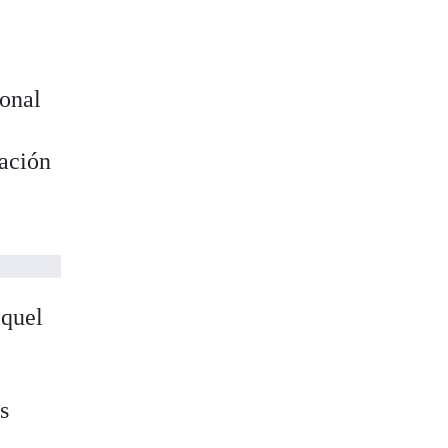
onal
ración
aquel
s