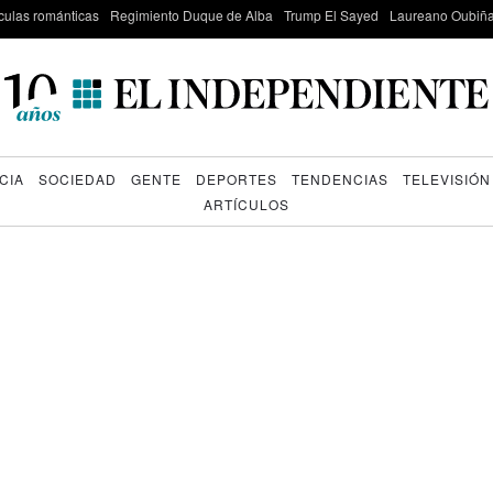
culas románticas
Regimiento Duque de Alba
Trump El Sayed
Laureano Oubiña
CIA
SOCIEDAD
GENTE
DEPORTES
TENDENCIAS
TELEVISIÓN
ARTÍCULOS