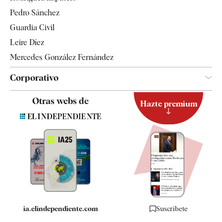
Tendencias
Pedro Sánchez
Guardia Civil
Leire Díez
Mercedes González Fernández
Corporativo
Contacto
Otras webs de
Hazte premium
Suscripción
Newsletter
Apps
Quiénes somos
Especificaciones
ia.elindependiente.com
Suscríbete