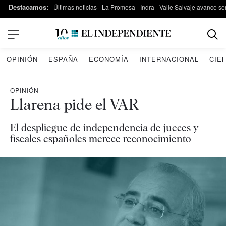
Destacamos:
Últimas noticias
La Promesa
Indra
Valle Salvaje avance s
OPINIÓN
ESPAÑA
ECONOMÍA
INTERNACIONAL
CIE
OPINIÓN
Llarena pide el VAR
El despliegue de independencia de jueces y
fiscales españoles merece reconocimiento