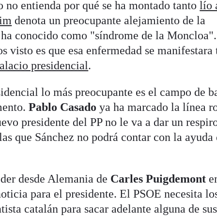
o no entienda por qué se ha montado tanto
lío 
sim
denota un preocupante alejamiento de la
se ha conocido como "síndrome de la Moncloa"
s visto es que esa enfermedad se manifestara 
palacio presidencial
.
sidencial lo más preocupante es el campo de ba
mento.
Pablo Casado
ya ha marcado la línea r
uevo presidente del PP no le va a dar un respiro
n las que Sánchez no podrá contar con la ayuda 
poder desde Alemania de
Carles Puigdemont
en
icia para el presidente. El PSOE necesita lo
ista catalán para sacar adelante alguna de su