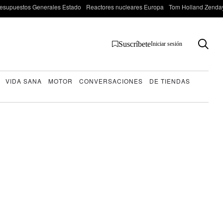
esupuestos Generales Estado
Reactores nucleares Europa
Tom Holland Zenda
Suscríbete
Iniciar sesión
VIDA SANA
MOTOR
CONVERSACIONES
DE TIENDAS