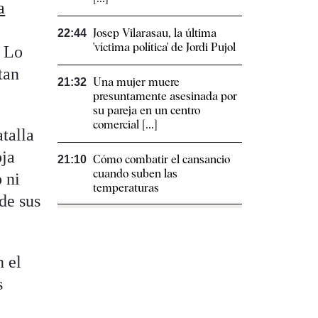
a
Josep Vilarasau, la última
22:44
'víctima política' de Jordi Pujol
. Lo
tan
Una mujer muere
21:32
presuntamente asesinada por
su pareja en un centro
comercial [...]
talla
oja
Cómo combatir el cansancio​
21:10
cuando suben las
 ni
temperaturas
de sus
 el
s
s