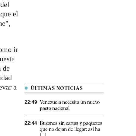
 del
 que el
he",
como ir
puesta
n de
idad
evar a
ÚLTIMAS NOTICIAS
Venezuela necesita un nuevo
22:49
pacto nacional
Buzones sin cartas y paquetes
22:44
que no dejan de llegar: así ha
[...]