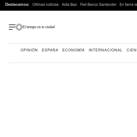
Destacamos:
Últimas noticias
Aída Bao
Fed Banco Santander
En tierra 
El tiempo en tu ciudad
OPINIÓN
ESPAÑA
ECONOMÍA
INTERNACIONAL
CIEN