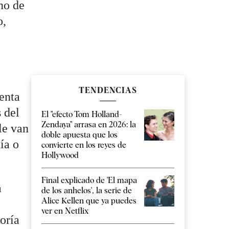
no de
o,
TENDENCIAS
enta
s del
El "efecto Tom Holland-
Zendaya" arrasa en 2026: la
le van
doble apuesta que los
ía o
convierte en los reyes de
Hollywood
Final explicado de 'El mapa
a
de los anhelos', la serie de
Alice Kellen que ya puedes
a
ver en Netflix
oría