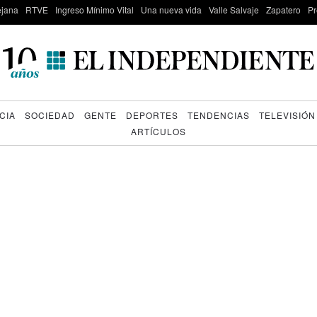
lejana
RTVE
Ingreso Mínimo Vital
Una nueva vida
Valle Salvaje
Zapatero
Pr
CIA
SOCIEDAD
GENTE
DEPORTES
TENDENCIAS
TELEVISIÓN
ARTÍCULOS