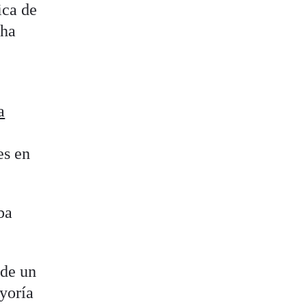
ica de
 ha
a
es en
ba
 de un
yoría