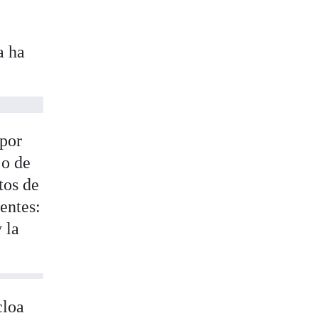
a ha
por
jo de
tos de
entes:
 la
cloa