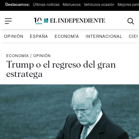
Destacamos:
Últimas noticias
Marruecos
Vehículos ocasión
Mejores pelí
OPINIÓN
ESPAÑA
ECONOMÍA
INTERNACIONAL
CIE
ECONOMÍA
|
OPINIÓN
Trump o el regreso del gran
estratega