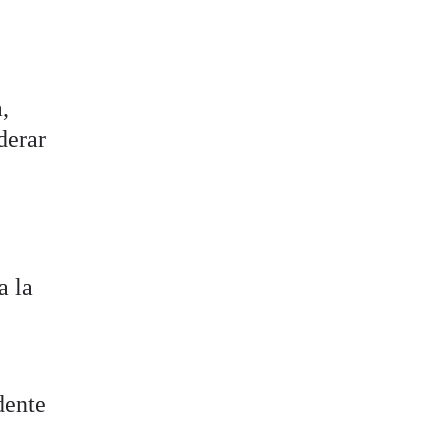
,
derar
a la
dente