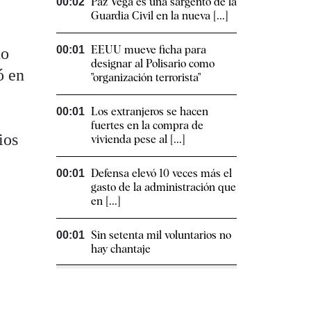
Paz Vega es una sargento de la
00:02
Guardia Civil en la nueva [...]
EEUU mueve ficha para
00:01
do
designar al Polisario como
ó en
"organización terrorista"
Los extranjeros se hacen
00:01
”
fuertes en la compra de
ios
vivienda pese al [...]
Defensa elevó 10 veces más el
00:01
gasto de la administración que
en [...]
Sin setenta mil voluntarios no
00:01
hay chantaje