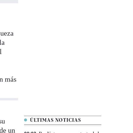
queza
la
l
ón más
su
ÚLTIMAS NOTICIAS
 de un