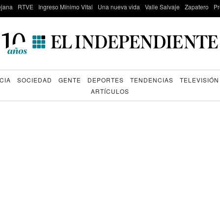
lejana
RTVE
Ingreso Mínimo Vital
Una nueva vida
Valle Salvaje
Zapatero
Pr
CIA
SOCIEDAD
GENTE
DEPORTES
TENDENCIAS
TELEVISIÓN
ARTÍCULOS