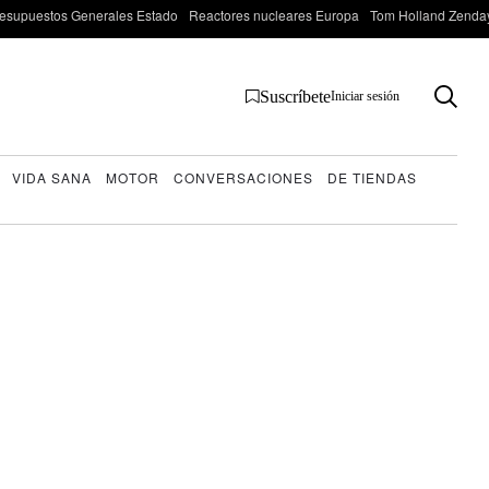
esupuestos Generales Estado
Reactores nucleares Europa
Tom Holland Zenda
Suscríbete
Iniciar sesión
VIDA SANA
MOTOR
CONVERSACIONES
DE TIENDAS