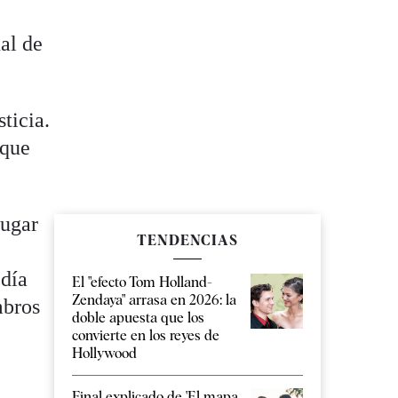
nal de
ticia.
 que
lugar
TENDENCIAS
 día
El "efecto Tom Holland-
Zendaya" arrasa en 2026: la
mbros
doble apuesta que los
convierte en los reyes de
Hollywood
Final explicado de 'El mapa