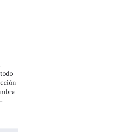
l
 todo
ucción
cumbre
–