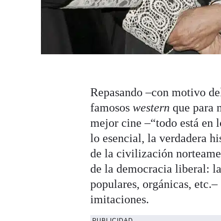
Repasando –con motivo del 
famosos
western
que para 
mejor cine –“todo está en l
lo esencial, la verdadera h
de la civilización norteam
de la democracia liberal: l
populares, orgánicas, etc.–
imitaciones.
PUBLICIDAD