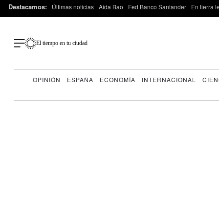
Destacamos:
Últimas noticias
Aída Bao
Fed Banco Santander
En tierra 
El tiempo en tu ciudad
OPINIÓN
ESPAÑA
ECONOMÍA
INTERNACIONAL
CIEN