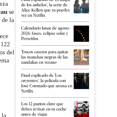
beza
de los anhelos', la serie de
Alice Kellen que ya puedes
eau
se
ver en Netflix
 de la
Calendario lunar de agosto
2026: fases, eclipse solar y
rece
Perseidas
o 122
os del
Trucos caseros para quitar
las manchas negras de las
tema
sandalias en verano
Final explicado de 'Los
creyentes', la película con
José Coronado que arrasa en
Netflix
Los 12 puntos clave que
debes revisar en tu coche
antes de viajar
 la