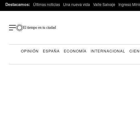
Destacamos:
Últimas noticias
Una nueva vida
Valle Salvaje
Ingreso Míni
El tiempo en tu ciudad
OPINIÓN
ESPAÑA
ECONOMÍA
INTERNACIONAL
CIEN