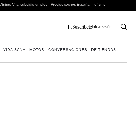
Mínimo Vital subsidio empleo
Precios coches España
Turismo
Suscríbete
Iniciar sesión
VIDA SANA
MOTOR
CONVERSACIONES
DE TIENDAS