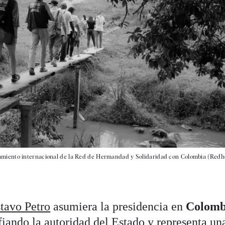
miento internacional de la Red de Hermandad y Solidaridad con Colombia (Redhe
tavo Petro
asumiera la presidencia en
Colomb
fiando la autoridad del Estado y representa un