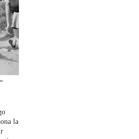
on
go
dona la
ar