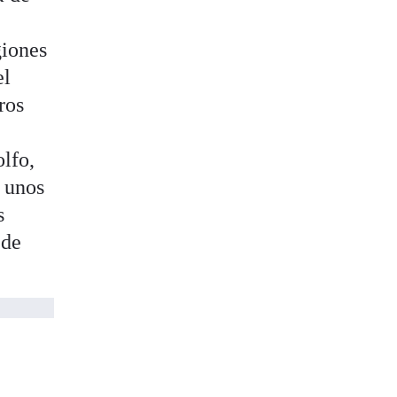
giones
el
ros
lfo,
 unos
s
 de