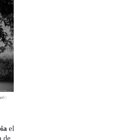
r) |
ia
el
a de