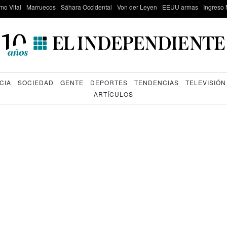
mo Vital
Marruecos
Sáhara Occidental
Von der Leyen
EEUU armas
Ingreso 
CIA
SOCIEDAD
GENTE
DEPORTES
TENDENCIAS
TELEVISIÓN
ARTÍCULOS