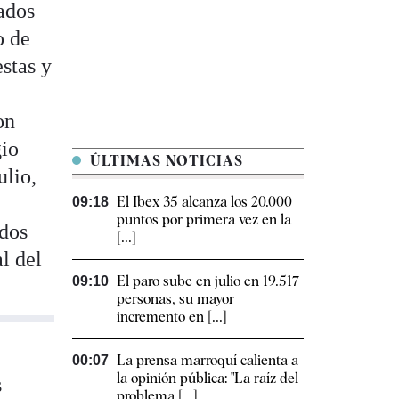
sados
o de
stas y
on
gio
ÚLTIMAS NOTICIAS
ulio,
El Ibex 35 alcanza los 20.000
09:18
puntos por primera vez en la
ados
[...]
l del
El paro sube en julio en 19.517
09:10
personas, su mayor
incremento en [...]
La prensa marroquí calienta a
00:07
la opinión pública: "La raíz del
s
problema [...]