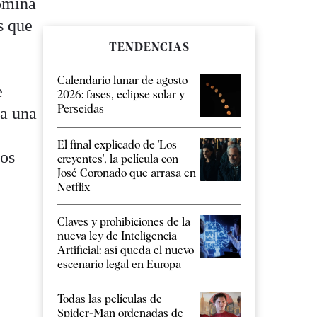
domina
s que
TENDENCIAS
Calendario lunar de agosto
e
2026: fases, eclipse solar y
Perseidas
ra una
El final explicado de 'Los
nos
creyentes', la película con
José Coronado que arrasa en
.
Netflix
Claves y prohibiciones de la
nueva ley de Inteligencia
Artificial: así queda el nuevo
escenario legal en Europa
Todas las películas de
Spider-Man ordenadas de