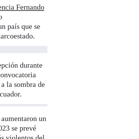
dencia Fernando
o
un país que se
 narcoestado.
epción durante
convocatoria
, a la sombra de
Ecuador.
os aumentaron un
023 se prevé
s violentos del