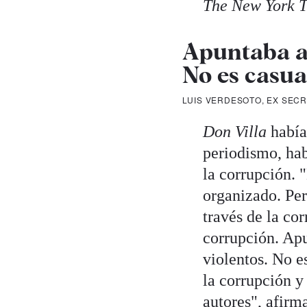
The New York T
Apuntaba a 
No es casua
LUIS VERDESOTO, EX SECR
Don Villa
había 
periodismo, hab
la corrupción. 
organizado. Per
través de la co
corrupción. Apu
violentos. No e
la corrupción y
autores", afirm