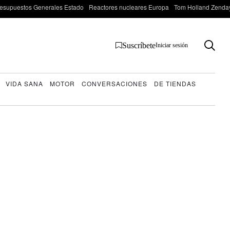
esupuestos Generales Estado
Reactores nucleares Europa
Tom Holland Zenda
Suscríbete
Iniciar sesión
VIDA SANA
MOTOR
CONVERSACIONES
DE TIENDAS