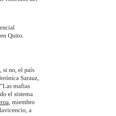
encial
 en Quito.
 si no, el país
Verónica Sarauz,
 "Las mafias
do el sistema
eroa
, miembro
lavicencio, a