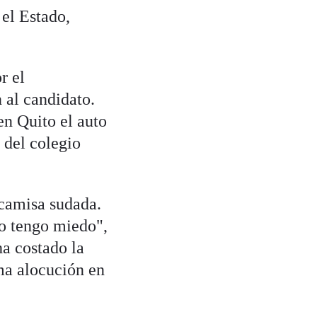
 el Estado,
r el
 al candidato.
en Quito el auto
 del colegio
 camisa sudada.
no tengo miedo",
ha costado la
ma alocución en