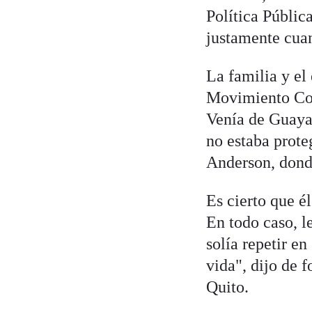
Política Públic
justamente cuan
La familia y el
Movimiento Cons
Venía de Guayaq
no estaba prote
Anderson, don
Es cierto que él
En todo caso, l
solía repetir e
vida", dijo de 
Quito.