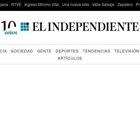
lejana
RTVE
Ingreso Mínimo Vital
Una nueva vida
Valle Salvaje
Zapatero
Pr
CIA
SOCIEDAD
GENTE
DEPORTES
TENDENCIAS
TELEVISIÓN
ARTÍCULOS