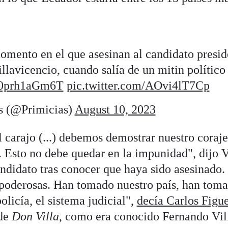
momento en el que asesinan al candidato presid
llavicencio, cuando salía de un mitin político
o/0prh1aGm6T
pic.twitter.com/AOvi4lT7Cp
s (@Primicias)
August 10, 2023
l carajo (...) debemos demostrar nuestro coraje,
. Esto no debe quedar en la impunidad", dijo 
andidato tras conocer que haya sido asesinado.
poderosas. Han tomado nuestro país, han toma
olicía, el sistema judicial",
decía Carlos Figu
 de
Don Villa
, como era conocido Fernando Vil