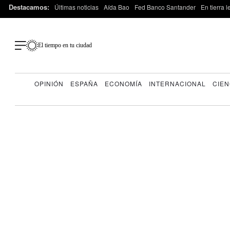
Destacamos:
Últimas noticias
Aída Bao
Fed Banco Santander
En tierra 
El tiempo en tu ciudad
OPINIÓN
ESPAÑA
ECONOMÍA
INTERNACIONAL
CIEN