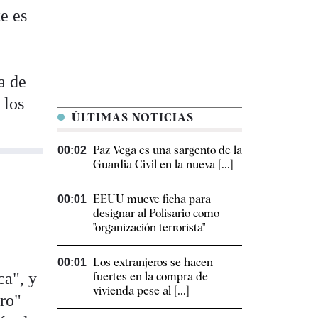
e es
e
a de
 los
ÚLTIMAS NOTICIAS
Paz Vega es una sargento de la
00:02
Guardia Civil en la nueva [...]
EEUU mueve ficha para
00:01
designar al Polisario como
"organización terrorista"
Los extranjeros se hacen
00:01
ca", y
fuertes en la compra de
vivienda pese al [...]
ero"