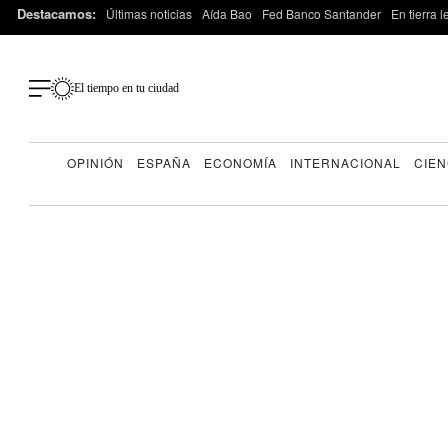
Destacamos:
Últimas noticias
Aída Bao
Fed Banco Santander
En tierra 
El tiempo en tu ciudad
OPINIÓN
ESPAÑA
ECONOMÍA
INTERNACIONAL
CIEN