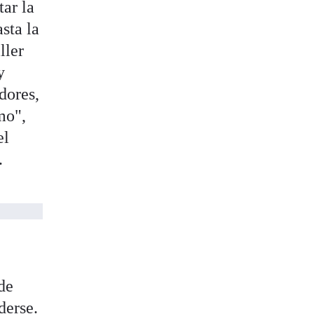
tar la
sta la
ller
y
dores,
mo",
el
.
de
derse.