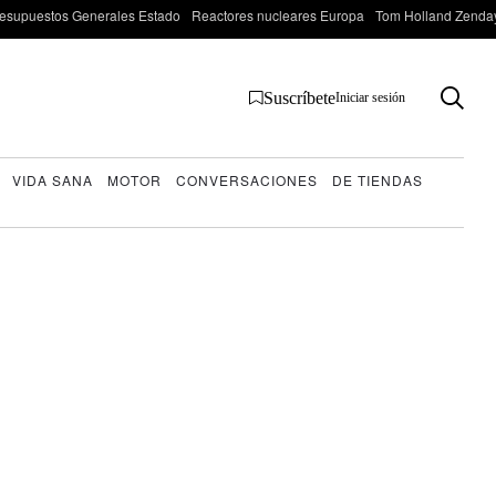
esupuestos Generales Estado
Reactores nucleares Europa
Tom Holland Zenda
Suscríbete
Iniciar sesión
VIDA SANA
MOTOR
CONVERSACIONES
DE TIENDAS