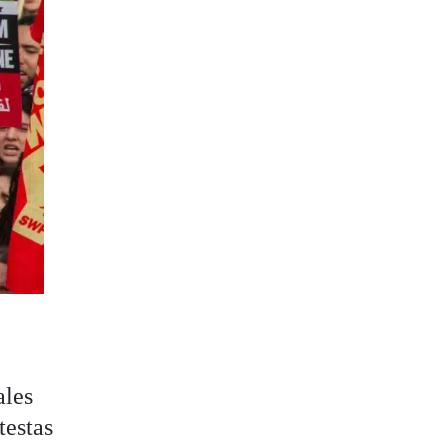
ales
testas