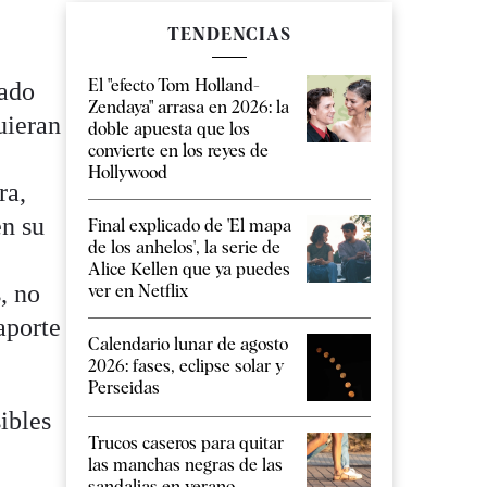
TENDENCIAS
El "efecto Tom Holland-
rado
Zendaya" arrasa en 2026: la
uieran
doble apuesta que los
convierte en los reyes de
Hollywood
ra,
en su
Final explicado de 'El mapa
de los anhelos', la serie de
Alice Kellen que ya puedes
, no
ver en Netflix
aporte
Calendario lunar de agosto
2026: fases, eclipse solar y
Perseidas
ibles
Trucos caseros para quitar
las manchas negras de las
sandalias en verano