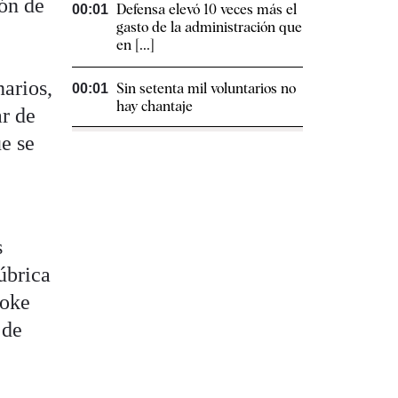
ión de
Defensa elevó 10 veces más el
00:01
gasto de la administración que
en [...]
narios,
Sin setenta mil voluntarios no
00:01
hay chantaje
ar de
ue se
s
rúbrica
woke
 de