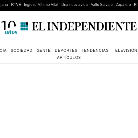
lejana
RTVE
Ingreso Mínimo Vital
Una nueva vida
Valle Salvaje
Zapatero
Pr
CIA
SOCIEDAD
GENTE
DEPORTES
TENDENCIAS
TELEVISIÓN
ARTÍCULOS