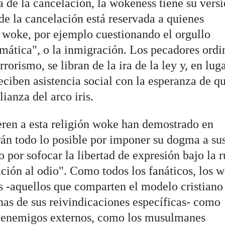
ra de la cancelación, la wokeness tiene su vers
de la cancelación está reservada a quienes
 woke, por ejemplo cuestionando el orgullo
imática", o la inmigración. Los pecadores ordi
orismo, se libran de la ira de la ley y, en lug
ciben asistencia social con la esperanza de q
lianza del arco iris.
ieren a esta religión woke han demostrado en
rán todo lo posible por imponer su dogma a su
o por sofocar la libertad de expresión bajo la 
ación al odio". Como todos los fanáticos, los 
s -aquellos que comparten el modelo cristiano
nas de sus reivindicaciones específicas- como
 enemigos externos, como los musulmanes