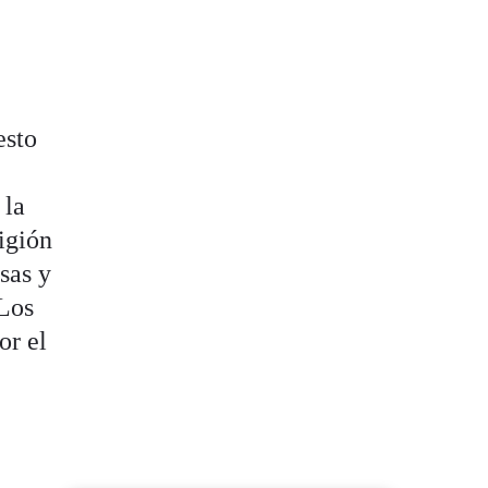
esto
 la
igión
sas y
 Los
or el