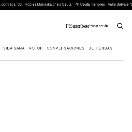
 contrabando
Robles Marlaska crisis Ceuta
PP Ceuta menores
Valle Salvaje N
Suscríbete
Iniciar sesión
VIDA SANA
MOTOR
CONVERSACIONES
DE TIENDAS