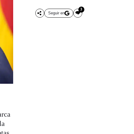
3
Seguir en
arca
la
tas,