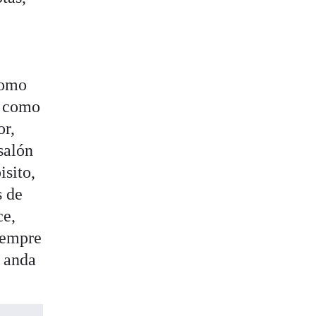
como
é como
or,
salón
isito,
s de
ce,
iempre
o anda