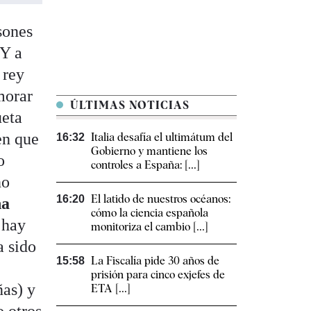
sones
 Y a
 rey
morar
ÚLTIMAS NOTICIAS
ueta
en que
Italia desafía el ultimátum del
16:32
Gobierno y mantiene los
o
controles a España: [...]
no
El latido de nuestros océanos:
16:20
ña
cómo la ciencia española
 hay
monitoriza el cambio [...]
a sido
La Fiscalía pide 30 años de
15:58
prisión para cinco exjefes de
as) y
ETA [...]