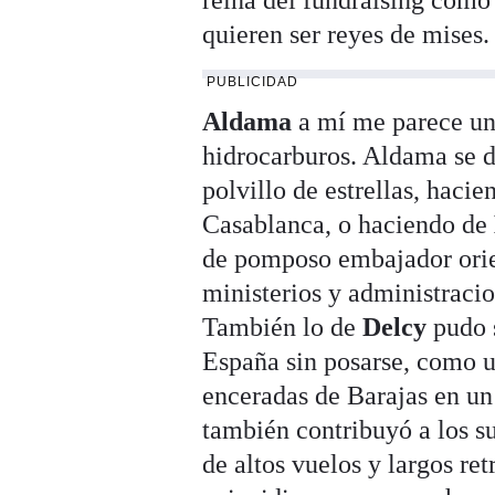
reina del fundraising como 
quieren ser reyes de mises.
PUBLICIDAD
Aldama
a mí me parece un
hidrocarburos. Aldama se d
polvillo de estrellas, haci
Casablanca, o haciendo de
de pomposo embajador orien
ministerios y administraci
También lo de
Delcy
pudo s
España sin posarse, como u
enceradas de Barajas en un
también contribuyó a los s
de altos vuelos y largos re