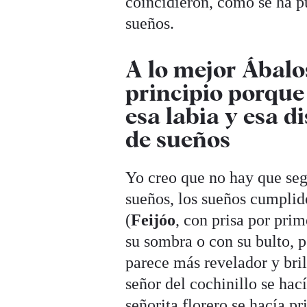
coincidieron, como se ha p
sueños.
A lo mejor Ábalo
principio porque
esa labia y esa d
de sueños
Yo creo que no hay que segu
sueños, los sueños cumplid
(
Feijóo
, con prisa por pri
su sombra o con su bulto, p
parece más revelador y bril
señor del cochinillo se hací
señorita florero se hacía pr