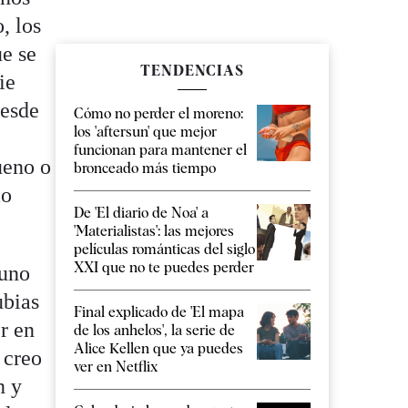
, los
e se
TENDENCIAS
ie
desde
Cómo no perder el moreno:
los 'aftersun' que mejor
funcionan para mantener el
ueno o
bronceado más tiempo
lo
De 'El diario de Noa' a
'Materialistas': las mejores
películas románticas del siglo
XXI que no te puedes perder
 uno
ubias
Final explicado de 'El mapa
r en
de los anhelos', la serie de
Alice Kellen que ya puedes
 creo
ver en Netflix
n y