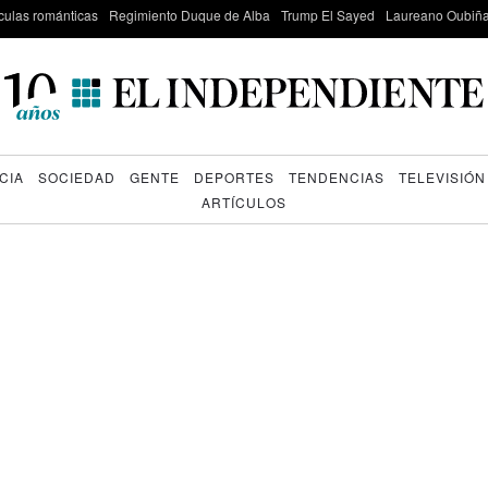
culas románticas
Regimiento Duque de Alba
Trump El Sayed
Laureano Oubiña
CIA
SOCIEDAD
GENTE
DEPORTES
TENDENCIAS
TELEVISIÓN
ARTÍCULOS