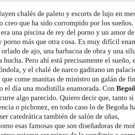
luyen chalés de paleto y escorts de lujo en me
yo creo que ha sido corrompido por los sueños.
era una piscina de rey del porno y un amor de
 y porno más que otra cosa. Es muy difícil ena
 orlado de ajo, una barbacoa de obra y una sil
la hucha. Pero ahí está precisamente el sueño, 
óndola, y el chalé de narco gaditano un palaci
ro que come manitas de ministro un galán de fi
anto el día una modistilla enamorada. Con
Bego
curre algo parecido. Quiero decir que, tanto si
ncia o pichonez, en todo caso lo de Begoña h
ser catedrática también de salón de uñas,
como esas famosas que son diseñadoras de moñ