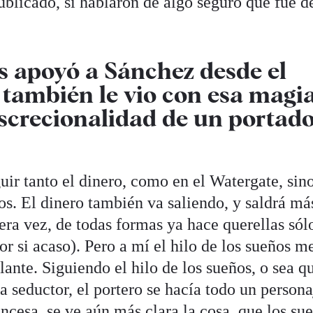
ublicado, si hablaron de algo seguro que fue d
s apoyó a Sánchez desde el
 también le vio con esa magia
iscrecionalidad de un portad
ir tanto el dinero, como en el Watergate, sino
os. El dinero también va saliendo, y saldrá má
mera vez, de todas formas ya hace querellas sól
or si acaso). Pero a mí el hilo de los sueños m
lante. Siguiendo el hilo de los sueños, o sea q
a seductor, el portero se hacía todo un persona
incesa, se ve aún más clara la cosa, que los su