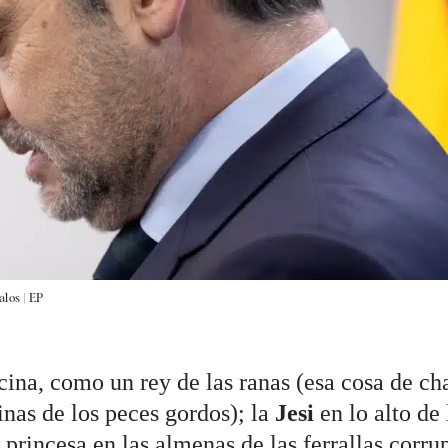
alos |
EP
cina, como un rey de las ranas (esa cosa de ch
cinas de los peces gordos); la
Jesi
en lo alto de 
rincesa en las almenas de las ferrallas corrup