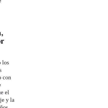
e
,
or
 los
s
o con
e
ue el
je y la
eños