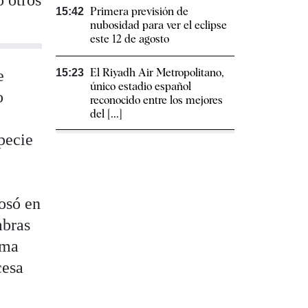
o otros
Primera previsión de
15:42
nubosidad para ver el eclipse
este 12 de agosto
El Riyadh Air Metropolitano,
e
15:23
único estadio español
o
reconocido entre los mejores
del [...]
specie
osó en
mbras
ama
cesa