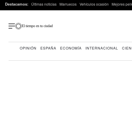
Destacamos:
Últimas noticias
Marruecos
Vehículos ocasión
Mejores pelí
El tiempo en tu ciudad
OPINIÓN
ESPAÑA
ECONOMÍA
INTERNACIONAL
CIEN