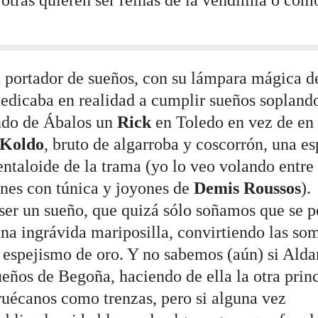
otras quieren ser reinas de la vendimia o com
 portador de sueños, con su lámpara mágica d
edicaba en realidad a cumplir sueños sopland
endo de Ábalos un
Rick
en Toledo en vez de en
Koldo
, bruto de algarroba y coscorrón, una e
taloide de la trama (yo lo veo volando entre
ones con túnica y joyones de
Demis Roussos
).
er un sueño, que quizá sólo soñamos que se p
na ingrávida mariposilla, convirtiendo las so
 espejismo de oro. Y no sabemos (aún) si Ald
ueños de Begoña, haciendo de ella la otra prin
truécanos como trenzas, pero si alguna vez