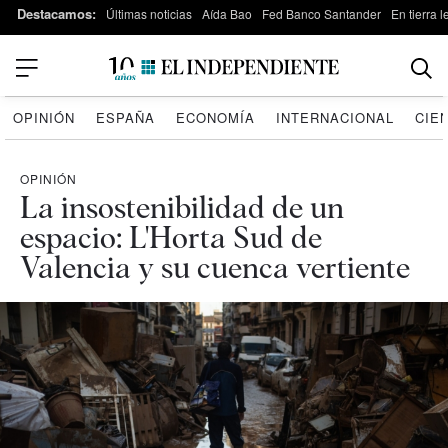
Destacamos:
Últimas noticias
Aída Bao
Fed Banco Santander
En tierra 
OPINIÓN
ESPAÑA
ECONOMÍA
INTERNACIONAL
CIE
OPINIÓN
La insostenibilidad de un
espacio: L'Horta Sud de
Valencia y su cuenca vertiente