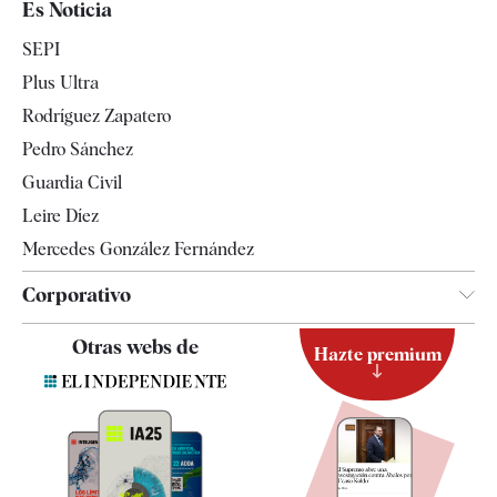
Es Noticia
Economía
SEPI
Internacional
Plus Ultra
Gente
Rodríguez Zapatero
Televisión
Pedro Sánchez
Tendencias
Guardia Civil
Leire Díez
Mercedes González Fernández
Corporativo
Contacto
Otras webs de
Hazte premium
Suscripción
Newsletter
Apps
Quiénes somos