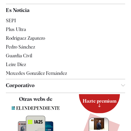
España
Es Noticia
Economía
SEPI
Internacional
Plus Ultra
Gente
Rodríguez Zapatero
Televisión
Pedro Sánchez
Tendencias
Guardia Civil
Leire Díez
Mercedes González Fernández
Corporativo
Contacto
Otras webs de
Hazte premium
Suscripción
Newsletter
Apps
Quiénes somos