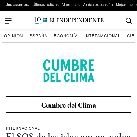
Destacamos:
Últimas noticias
Marruecos
Vehículos ocasión
Mejores pelí
OPINIÓN
ESPAÑA
ECONOMÍA
INTERNACIONAL
CIE
Cumbre del Clima
INTERNACIONAL
El SOS de las islas amenazadas