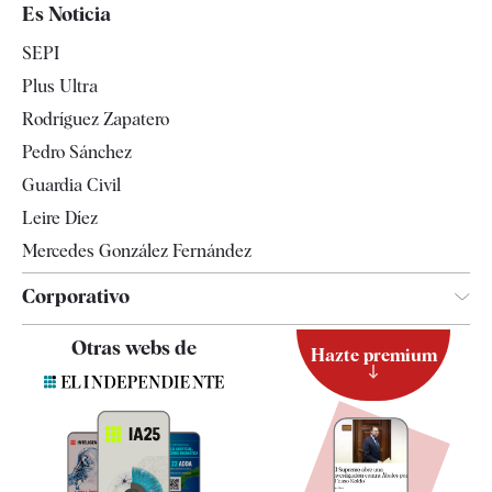
España
Es Noticia
Economía
SEPI
Internacional
Plus Ultra
Gente
Rodríguez Zapatero
Televisión
Pedro Sánchez
Tendencias
Guardia Civil
Leire Díez
Mercedes González Fernández
Corporativo
Contacto
Otras webs de
Hazte premium
Suscripción
Newsletter
Apps
Quiénes somos