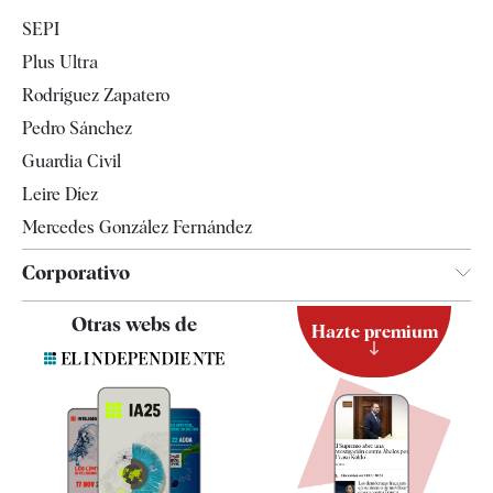
Economía
SEPI
Internacional
Plus Ultra
Gente
Rodríguez Zapatero
Televisión
Pedro Sánchez
Tendencias
Guardia Civil
Leire Díez
Mercedes González Fernández
Corporativo
Contacto
Otras webs de
Hazte premium
Suscripción
Newsletter
Apps
Quiénes somos
Especificaciones