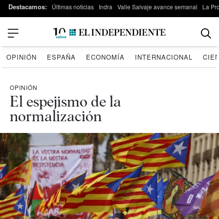
Destacamos:
Últimas noticias
Indra
Valle Salvaje avance semanal
La Pr
OPINIÓN
ESPAÑA
ECONOMÍA
INTERNACIONAL
CIE
OPINIÓN
El espejismo de la
normalización