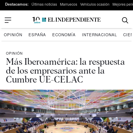
Destacamos:
Últimas noticias
Marruecos
Vehículos ocasión
Mejores pelí
OPINIÓN
ESPAÑA
ECONOMÍA
INTERNACIONAL
CIE
OPINIÓN
Más Iberoamérica: la respuesta
de los empresarios ante la
Cumbre UE-CELAC