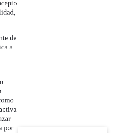
ncepto
lidad,
nte de
ica a
o
n
como
activa
nzar
a por