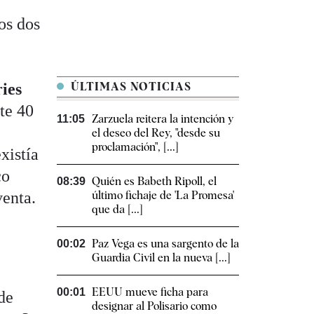
ros dos
ries
ÚLTIMAS NOTICIAS
te 40
Zarzuela reitera la intención y
11:05
el deseo del Rey, "desde su
proclamación", [...]
xistía
co
Quién es Babeth Ripoll, el
08:39
venta.
último fichaje de 'La Promesa'
que da [...]
Paz Vega es una sargento de la
00:02
Guardia Civil en la nueva [...]
EEUU mueve ficha para
00:01
de
designar al Polisario como