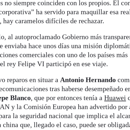
os no siempre coinciden con los propios. El co
corporativa” ha servido para maquillar esa rea
d, hay caramelos difíciles de rechazar.
lo, al autoproclamado Gobierno más transpare
e enviaba hace unos días una misión diplomát
aciones comerciales con uno de los países más
l rey Felipe VI participó en ese viaje.
o reparos en situar a
Antonio Hernando
com
elecomunicaciones tras haberse desempeñado e
pe Blanco
, que por entonces tenía a
Huawei
TAN y la Comisión Europea han advertido por 
 para la seguridad nacional que implica el alca
china que, llegado el caso, puede ser obligad