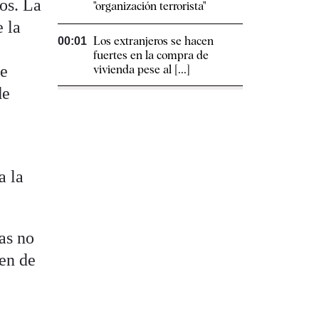
os. La
"organización terrorista"
e la
Los extranjeros se hacen
00:01
fuertes en la compra de
ue
vivienda pese al [...]
de
a la
as no
gen de