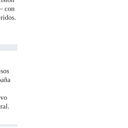
 con
ridos.
esos
paña
ivo
ral.