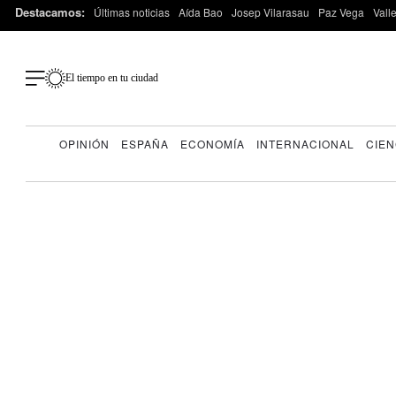
Destacamos:
Últimas noticias
Aída Bao
Josep Vilarasau
Paz Vega
Vall
El tiempo en tu ciudad
OPINIÓN
ESPAÑA
ECONOMÍA
INTERNACIONAL
CIEN