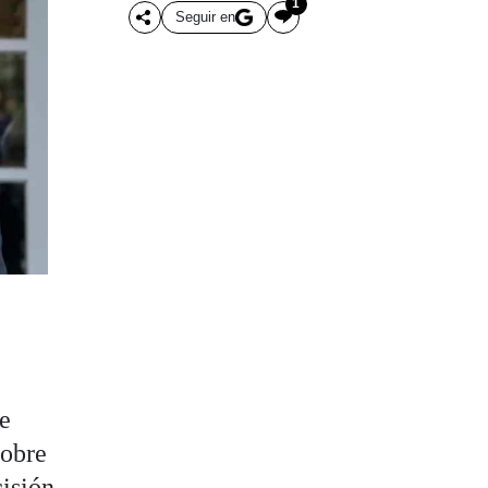
1
Seguir en
ue
sobre
cisión