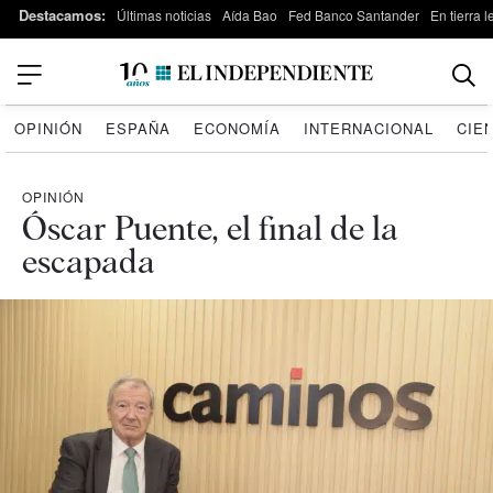
Destacamos:
Últimas noticias
Aída Bao
Fed Banco Santander
En tierra 
OPINIÓN
ESPAÑA
ECONOMÍA
INTERNACIONAL
CIE
OPINIÓN
Óscar Puente, el final de la
escapada