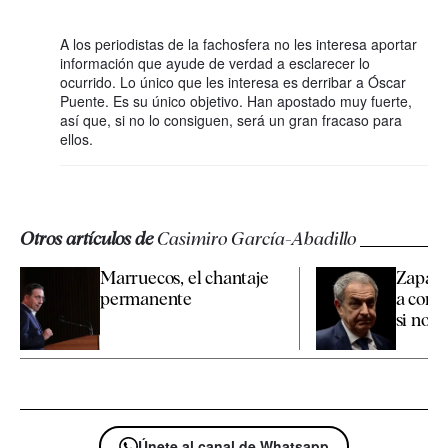
A los periodistas de la fachosfera no les interesa aportar
información que ayude de verdad a esclarecer lo
ocurrido. Lo único que les interesa es derribar a Óscar
Puente. Es su único objetivo. Han apostado muy fuerte,
así que, si no lo consiguen, será un gran fracaso para
ellos.
Otros artículos de
Casimiro García-Abadillo
Marruecos, el chantaje
Zapate
permanente
a confi
si nos
Únete al canal de Whatsapp