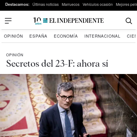
Destacamos:
Últimas noticias
Marruecos
Vehículos ocasión
Mejores pelí
OPINIÓN
ESPAÑA
ECONOMÍA
INTERNACIONAL
CIE
OPINIÓN
Secretos del 23-F: ahora sí