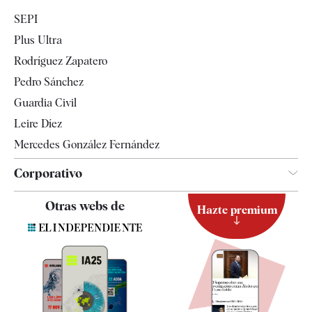
Economía
SEPI
Internacional
Plus Ultra
Gente
Rodríguez Zapatero
Televisión
Pedro Sánchez
Tendencias
Guardia Civil
Leire Díez
Mercedes González Fernández
Corporativo
Contacto
Otras webs de
Hazte premium
Suscripción
Newsletter
Apps
Quiénes somos
Especificaciones