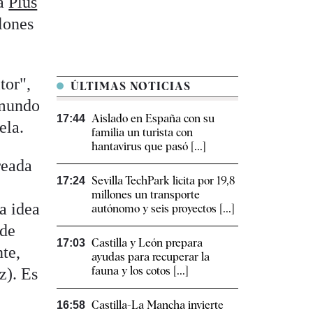
ea
Plus
llones
tor",
ÚLTIMAS NOTICIAS
 mundo
Aislado en España con su
17:44
ela.
familia un turista con
hantavirus que pasó [...]
reada
Sevilla TechPark licita por 19,8
17:24
millones un transporte
a idea
autónomo y seis proyectos [...]
 de
Castilla y León prepara
17:03
nte,
ayudas para recuperar la
fauna y los cotos [...]
z). Es
Castilla-La Mancha invierte
16:58