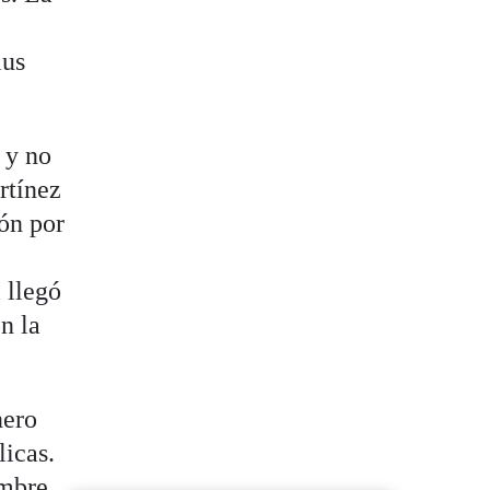
lus
 y no
rtínez
ión por
 llegó
n la
nero
licas.
embre