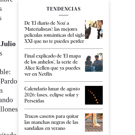
s
TENDENCIAS
s
De 'El diario de Noa' a
'Materialistas': las mejores
películas románticas del siglo
XXI que no te puedes perder
a
Julio
s
Final explicado de 'El mapa
de los anhelos', la serie de
Alice Kellen que ya puedes
ble:
ver en Netflix
 Pardo
Calendario lunar de agosto
n
2026: fases, eclipse solar y
uando
Perseidas
illones
Trucos caseros para quitar
las manchas negras de las
sandalias en verano