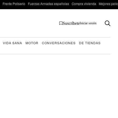
Frente Polisario
Fuerzas Armadas españolas
Compra vivienda
Mejores pelí
Suscríbete
Iniciar sesión
VIDA SANA
MOTOR
CONVERSACIONES
DE TIENDAS