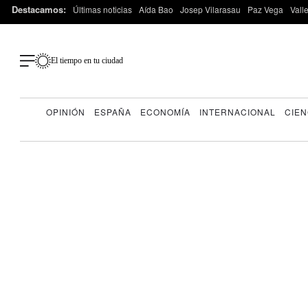
Destacamos:
Últimas noticias
Aída Bao
Josep Vilarasau
Paz Vega
Vall
El tiempo en tu ciudad
OPINIÓN
ESPAÑA
ECONOMÍA
INTERNACIONAL
CIEN