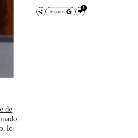
3
Seguir en
te de
almado
o, lo