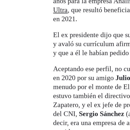
años para la empresa Anális
Ultra
, que resultó benefici
en 2021.
El ex presidente dijo que s
y avaló su currículum afir
y que a él le habían pedido
Aceptando ese perfil, no c
en 2020 por su amigo
Juli
menudo por el monte de El 
estuvo también el directiv
Zapatero, y el ex jefe de p
del CNI,
Sergio Sánchez
(a
decir, era una empresa de a