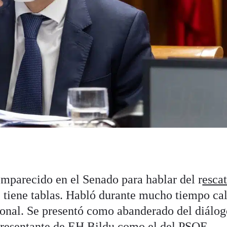
mparecido en el Senado para hablar del r
esca
te tiene tablas. Habló durante mucho tiempo c
ional. Se presentó como abanderado del diálog
epresentante de EH Bildu como el del PSOE,