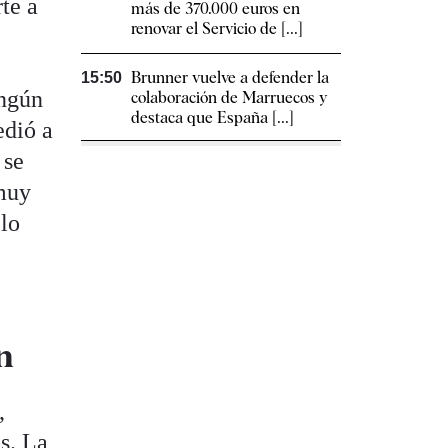
te a
más de 370.000 euros en
renovar el Servicio de [...]
Brunner vuelve a defender la
15:50
ingún
colaboración de Marruecos y
destaca que España [...]
edió a
 se
muy
 lo
n
,
s. La