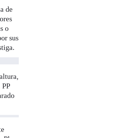
ea de
dores
s o
por sus
tiga.
altura,
l PP
arado
te