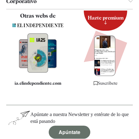
Corporativo
Contacto
Otras webs de
Hazte premium
Suscripción
Newsletter
Apps
Quiénes somos
Especificaciones
ia.elindependiente.com
Suscríbete
Apúntate a nuestra Newsletter y entérate de lo que
está pasando
Apúntate