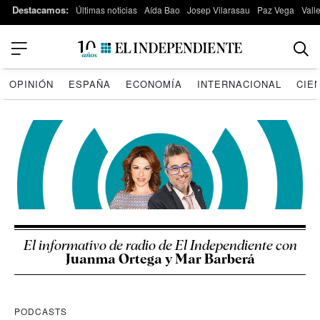
Destacamos:
Últimas noticias
Aída Bao
Josep Vilarasau
Paz Vega
Vall
OPINIÓN
ESPAÑA
ECONOMÍA
INTERNACIONAL
CIE
El informativo de radio de El Independiente con
Juanma Ortega y Mar Barberá
PODCASTS