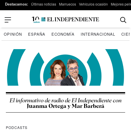
Destacamos:
Últimas noticias
Marruecos
Vehículos ocasión
Mejores pelí
OPINIÓN
ESPAÑA
ECONOMÍA
INTERNACIONAL
CIE
El informativo de radio de El Independiente con
Juanma Ortega y Mar Barberá
PODCASTS