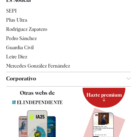
Economía
SEPI
Internacional
Plus Ultra
Gente
Rodríguez Zapatero
Televisión
Pedro Sánchez
Tendencias
Guardia Civil
Leire Díez
Mercedes González Fernández
Corporativo
Contacto
Otras webs de
Hazte premium
Suscripción
Newsletter
Apps
Quiénes somos
Especificaciones