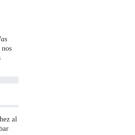
las
o nos
s
hez al
bar