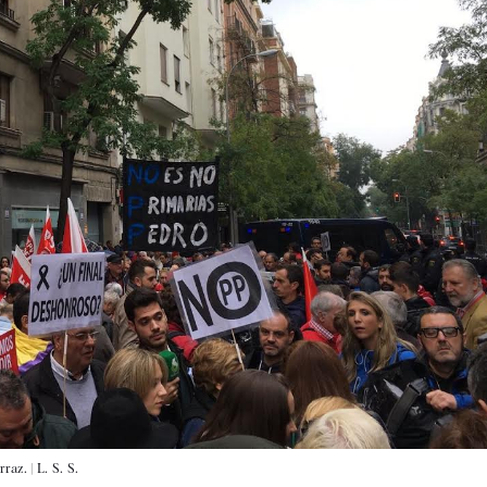
rraz. |
L. S. S.