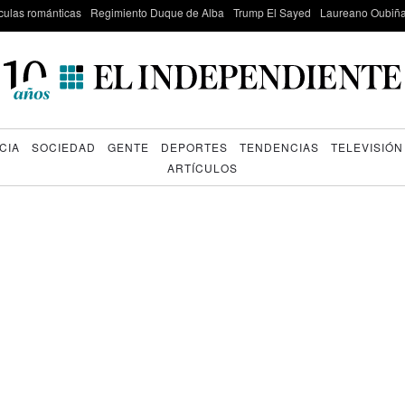
culas románticas
Regimiento Duque de Alba
Trump El Sayed
Laureano Oubiña
CIA
SOCIEDAD
GENTE
DEPORTES
TENDENCIAS
TELEVISIÓN
ARTÍCULOS