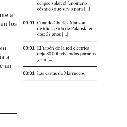
eclipse solar: el fenómeno
cósmico que sirvió para [...]
nte a
man los
Cuando Charles Manson
00:01
dividió la vida de Polanski en
dos: 57 años [...]
pio
El 'tapón' de la red eléctrica
00:01
deja 80.000 viviendas paradas
ia a
y sin [...]
de un
Las cartas de Marruecos
00:01