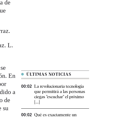
na de
que
az.
L.
 se
ÚLTIMAS NOTICIAS
ión. En
por
La revolucionaria tecnología
00:02
udido a
que permitirá a las personas
ciegas "escuchar" el próximo
o de
[...]
e su
Qué es exactamente un
00:02