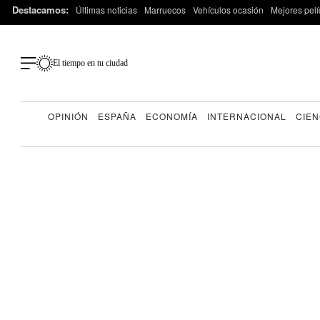
Destacamos:
Últimas noticias
Marruecos
Vehículos ocasión
Mejores pelí
El tiempo en tu ciudad
OPINIÓN
ESPAÑA
ECONOMÍA
INTERNACIONAL
CIEN