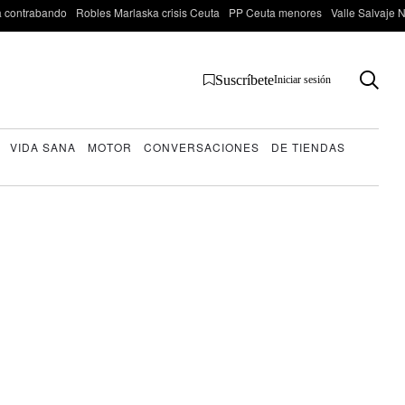
 contrabando
Robles Marlaska crisis Ceuta
PP Ceuta menores
Valle Salvaje N
Suscríbete
Iniciar sesión
VIDA SANA
MOTOR
CONVERSACIONES
DE TIENDAS