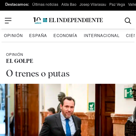
Destacamos:
Últimas noticias
Aída Bao
Josep Vilarasau
Paz Vega
Vall
OPINIÓN
ESPAÑA
ECONOMÍA
INTERNACIONAL
CIE
OPINIÓN
EL GOLPE
O trenes o putas