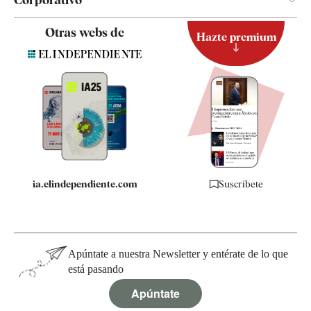
Contacto
Otras webs de
Hazte premium
Suscripción
Newsletter
Apps
Quiénes somos
Especificaciones
ia.elindependiente.com
Suscríbete
Apúntate a nuestra Newsletter y entérate de lo que
está pasando
Apúntate