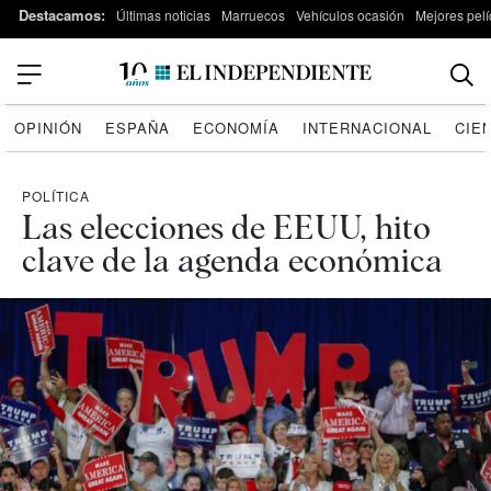
Destacamos:
Últimas noticias
Marruecos
Vehículos ocasión
Mejores pelí
OPINIÓN
ESPAÑA
ECONOMÍA
INTERNACIONAL
CIE
POLÍTICA
Las elecciones de EEUU, hito
clave de la agenda económica