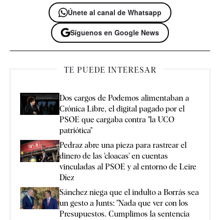
Únete al canal de Whatsapp
Síguenos en Google News
TE PUEDE INTERESAR
Dos cargos de Podemos alimentaban a
Crónica Libre, el digital pagado por el
PSOE que cargaba contra "la UCO
patriótica"
Pedraz abre una pieza para rastrear el
dinero de las 'cloacas' en cuentas
vinculadas al PSOE y al entorno de Leire
Díez
Sánchez niega que el indulto a Borràs sea
un gesto a Junts: "Nada que ver con los
Presupuestos. Cumplimos la sentencia