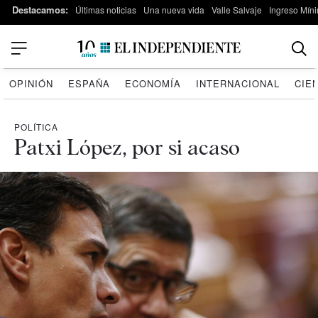
Destacamos:
Últimas noticias
Una nueva vida
Valle Salvaje
Ingreso Míni
OPINIÓN
ESPAÑA
ECONOMÍA
INTERNACIONAL
CIE
POLÍTICA
Patxi López, por si acaso