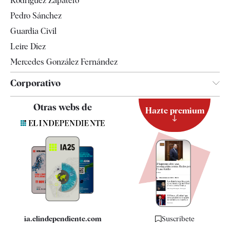
Rodríguez Zapatero
Televisión
Pedro Sánchez
Tendencias
Guardia Civil
Leire Díez
Mercedes González Fernández
Corporativo
Contacto
Otras webs de
Hazte premium
Suscripción
Newsletter
Apps
Quiénes somos
Especificaciones
ia.elindependiente.com
Suscríbete