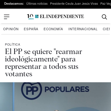
Destacamos:
Últimas noticias
Presidente Ceuta Juan Jesús Vivas
Paz Ve
OPINIÓN
ESPAÑA
ECONOMÍA
INTERNACIONAL
CIE
POLÍTICA
El PP se quiere "rearmar
ideológicamente" para
representar a todos sus
votantes