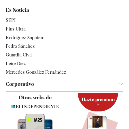
España
Es Noticia
Economía
SEPI
Internacional
Plus Ultra
Gente
Rodríguez Zapatero
Televisión
Pedro Sánchez
Tendencias
Guardia Civil
Leire Díez
Mercedes González Fernández
Corporativo
Contacto
Otras webs de
Hazte premium
Suscripción
Newsletter
Apps
Quiénes somos