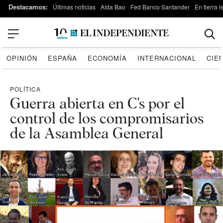
Destacamos:
Últimas noticias
Aída Bao
Fed Banco Santander
En tierra 
OPINIÓN
ESPAÑA
ECONOMÍA
INTERNACIONAL
CIE
POLÍTICA
Guerra abierta en C's por el
control de los compromisarios
de la Asamblea General