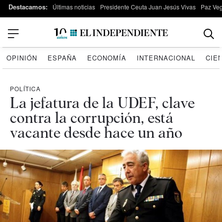
Destacamos:
Últimas noticias
Presidente Ceuta Juan Jesús Vivas
Paz Ve
OPINIÓN
ESPAÑA
ECONOMÍA
INTERNACIONAL
CIE
POLÍTICA
La jefatura de la UDEF, clave
contra la corrupción, está
vacante desde hace un año