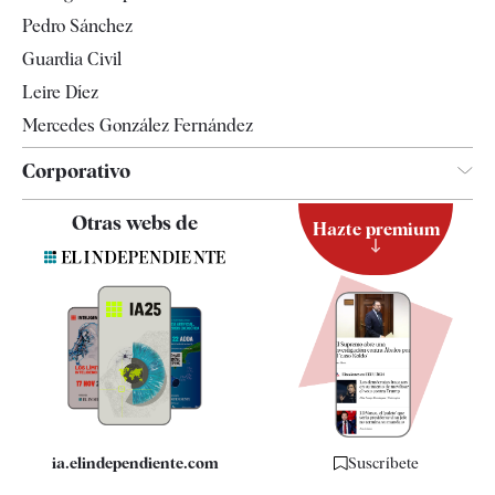
Televisión
Pedro Sánchez
Tendencias
Guardia Civil
Leire Díez
Mercedes González Fernández
Corporativo
Contacto
Otras webs de
Hazte premium
Suscripción
Newsletter
Apps
Quiénes somos
Especificaciones
ia.elindependiente.com
Suscríbete