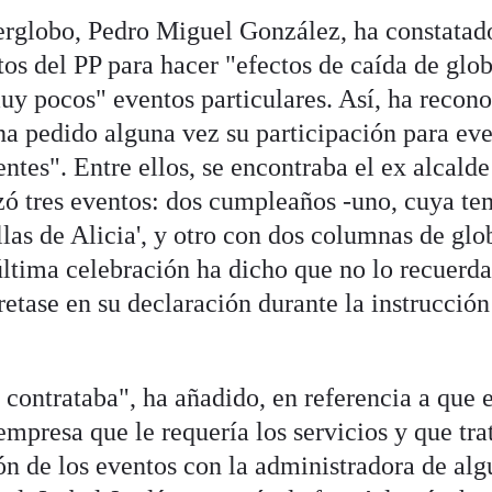
terglobo, Pedro Miguel González, ha constatad
os del PP para hacer "efectos de caída de glo
uy pocos" eventos particulares. Así, ha recon
í ha pedido alguna vez su participación para ev
ntes". Entre ellos, se encontraba el ex alcalde
zó tres eventos: dos cumpleaños -uno, cuya te
illas de Alicia', y otro con dos columnas de glo
ltima celebración ha dicho que no lo recuerd
retase en su declaración durante la instrucción
ontrataba", ha añadido, en referencia a que 
presa que le requería los servicios y que tra
ón de los eventos con la administradora de alg