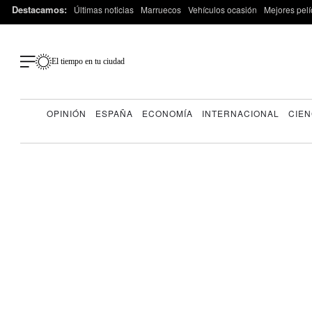
Destacamos:
Últimas noticias
Marruecos
Vehículos ocasión
Mejores pelí
El tiempo en tu ciudad
OPINIÓN
ESPAÑA
ECONOMÍA
INTERNACIONAL
CIEN