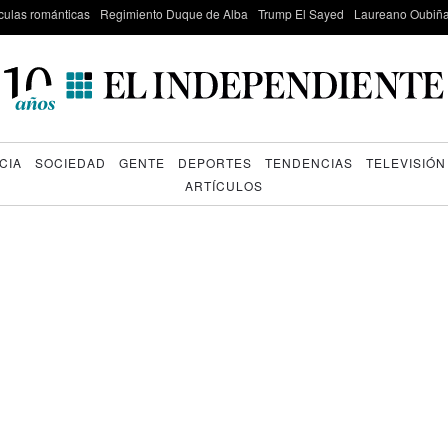
culas románticas
Regimiento Duque de Alba
Trump El Sayed
Laureano Oubiña
CIA
SOCIEDAD
GENTE
DEPORTES
TENDENCIAS
TELEVISIÓN
ARTÍCULOS