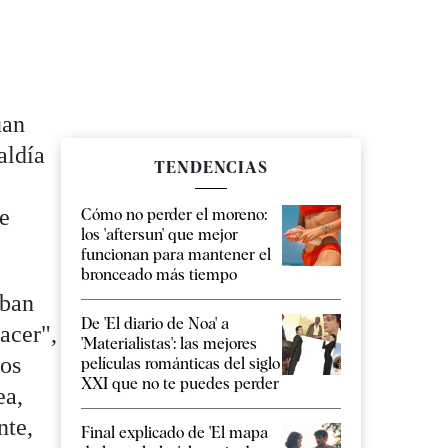
uan
aldía
TENDENCIAS
de
Cómo no perder el moreno:
los 'aftersun' que mejor
funcionan para mantener el
bronceado más tiempo
aban
De 'El diario de Noa' a
acer",
'Materialistas': las mejores
los
películas románticas del siglo
XXI que no te puedes perder
ea,
nte,
Final explicado de 'El mapa