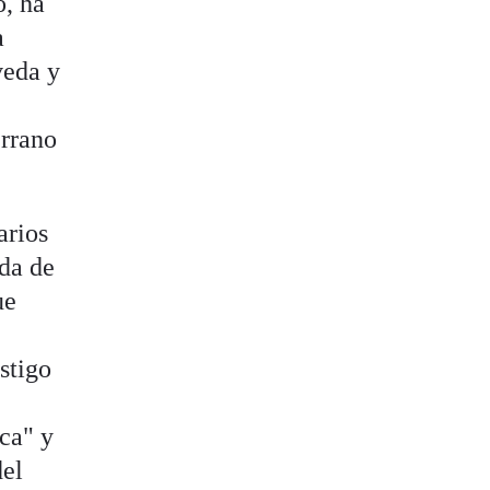
o, ha
a
veda y
errano
arios
eda de
ue
stigo
ca" y
del