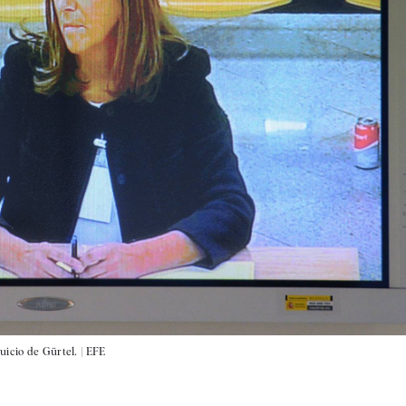
uicio de Gürtel. |
EFE