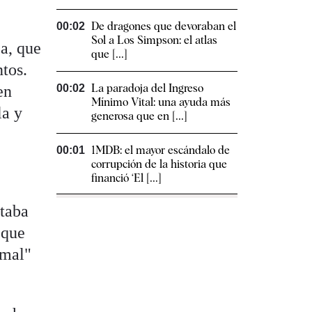
De dragones que devoraban el
00:02
Sol a Los Simpson: el atlas
ea, que
que [...]
ntos.
La paradoja del Ingreso
en
00:02
Mínimo Vital: una ayuda más
la y
generosa que en [...]
1MDB: el mayor escándalo de
00:01
corrupción de la historia que
financió ‘El [...]
staba
 que
rmal"