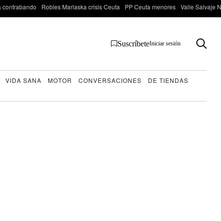
 contrabando
Robles Marlaska crisis Ceuta
PP Ceuta menores
Valle Salvaje N
Suscríbete
Iniciar sesión
VIDA SANA
MOTOR
CONVERSACIONES
DE TIENDAS