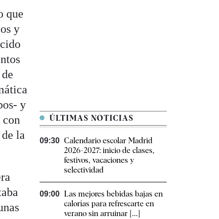
o que
bos y
ocido
entos
 de
mática
bos- y
a con
ÚLTIMAS NOTICIAS
 de la
Calendario escolar Madrid
09:30
2026-2027: inicio de clases,
festivos, vacaciones y
selectividad
era
taba
Las mejores bebidas bajas en
09:00
calorías para refrescarte en
unas
verano sin arruinar [...]