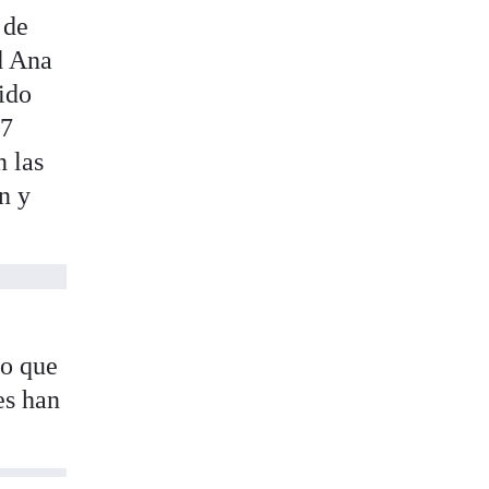
 de
d Ana
ido
37
n las
n y
do que
es han