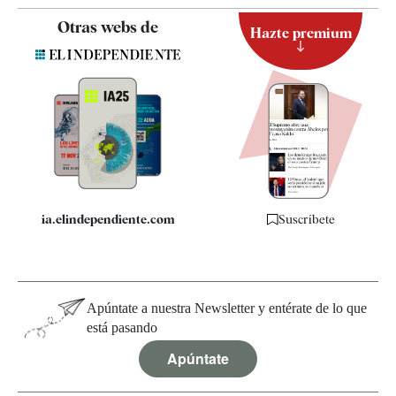
Contacto
Otras webs de
Hazte premium
Suscripción
Newsletter
Apps
Quiénes somos
Especificaciones
ia.elindependiente.com
Suscríbete
Apúntate a nuestra Newsletter y entérate de lo que
está pasando
Apúntate