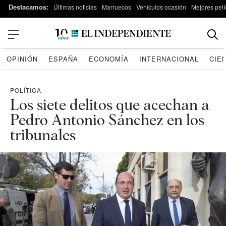
Destacamos:
Últimas noticias
Marruecos
Vehículos ocasión
Mejores pelí
OPINIÓN
ESPAÑA
ECONOMÍA
INTERNACIONAL
CIE
POLÍTICA
Los siete delitos que acechan a
Pedro Antonio Sánchez en los
tribunales