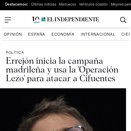
Destacamos:
Últimas noticias
Marruecos
Vehículos ocasión
Mejores pelí
OPINIÓN
ESPAÑA
ECONOMÍA
INTERNACIONAL
CIE
POLÍTICA
Errejón inicia la campaña
madrileña y usa la 'Operación
Lezo' para atacar a Cifuentes