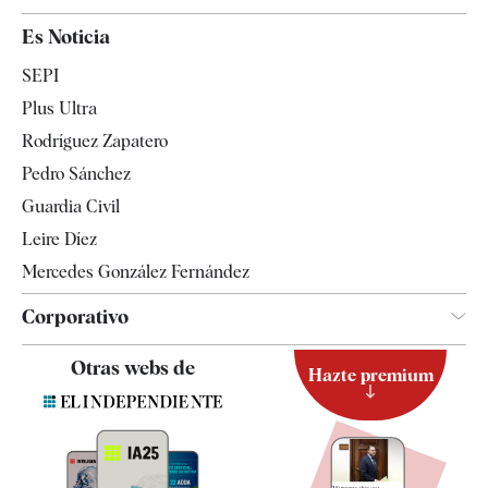
España
Es Noticia
Economía
SEPI
Internacional
Plus Ultra
Gente
Rodríguez Zapatero
Televisión
Pedro Sánchez
Tendencias
Guardia Civil
Leire Díez
Mercedes González Fernández
Corporativo
Contacto
Otras webs de
Hazte premium
Suscripción
Newsletter
Apps
Quiénes somos