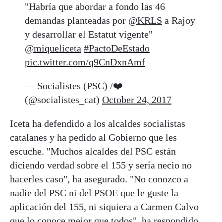
"Habría que abordar a fondo las 46
demandas planteadas por
@KRLS
a Rajoy
y desarrollar el Estatut vigente"
@miqueliceta
#PactoDeEstado
pic.twitter.com/q9CnDxnAmf
— Socialistes (PSC) /❤️
(@socialistes_cat)
October 24, 2017
Iceta ha defendido a los alcaldes socialistas
catalanes y ha pedido al Gobierno que les
escuche. "Muchos alcaldes del PSC están
diciendo verdad sobre el 155 y sería necio no
hacerles caso", ha asegurado. "No conozco a
nadie del PSC ni del PSOE que le guste la
aplicación del 155, ni siquiera a Carmen Calvo
que lo conoce mejor que todos", ha respondido