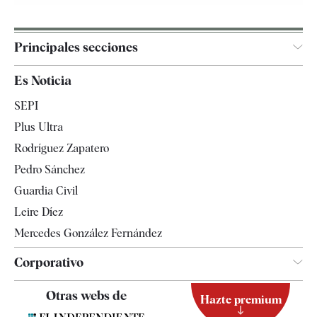
Principales secciones
España
Es Noticia
Economía
SEPI
Internacional
Plus Ultra
Gente
Rodríguez Zapatero
Televisión
Pedro Sánchez
Tendencias
Guardia Civil
Leire Díez
Mercedes González Fernández
Corporativo
Contacto
Otras webs de
Hazte premium
Suscripción