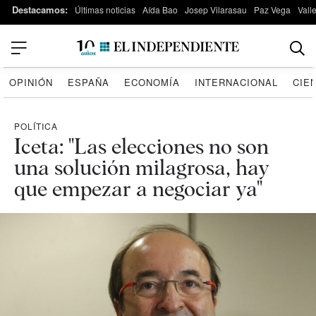
Destacamos:
Últimas noticias
Aída Bao
Josep Vilarasau
Paz Vega
Vall
OPINIÓN
ESPAÑA
ECONOMÍA
INTERNACIONAL
CIE
POLÍTICA
Iceta: "Las elecciones no son
una solución milagrosa, hay
que empezar a negociar ya"