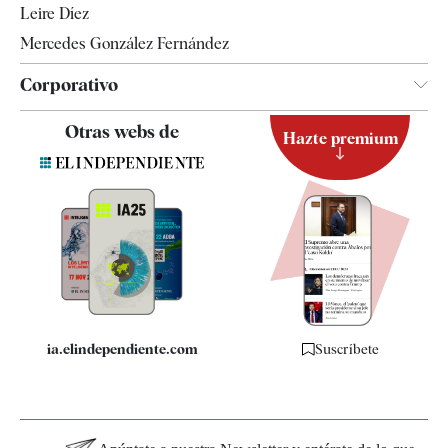
Leire Díez
Mercedes González Fernández
Corporativo
Contacto
Otras webs de
Hazte premium
Suscripción
Newsletter
Apps
Quiénes somos
Especificaciones
ia.elindependiente.com
Suscríbete