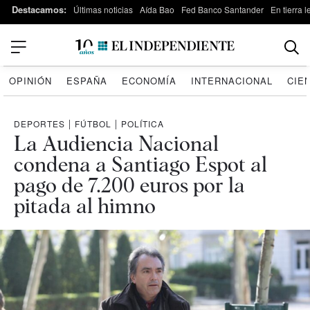
Destacamos:
Últimas noticias
Aída Bao
Fed Banco Santander
En tierra 
OPINIÓN
ESPAÑA
ECONOMÍA
INTERNACIONAL
CIE
DEPORTES
|
FÚTBOL
|
POLÍTICA
La Audiencia Nacional
condena a Santiago Espot al
pago de 7.200 euros por la
pitada al himno