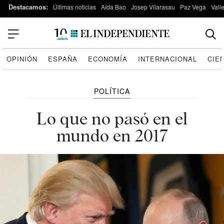
Destacamos:
Últimas noticias
Aída Bao
Josep Vilarasau
Paz Vega
Vall
OPINIÓN
ESPAÑA
ECONOMÍA
INTERNACIONAL
CIE
POLÍTICA
Lo que no pasó en el
mundo en 2017