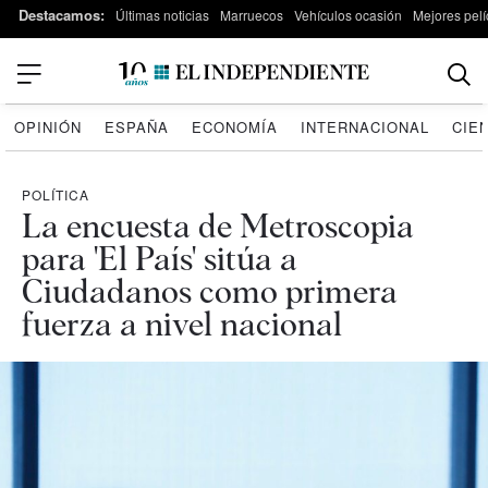
Destacamos:
Últimas noticias
Marruecos
Vehículos ocasión
Mejores pelí
OPINIÓN
ESPAÑA
ECONOMÍA
INTERNACIONAL
CIE
POLÍTICA
La encuesta de Metroscopia
para 'El País' sitúa a
Ciudadanos como primera
fuerza a nivel nacional