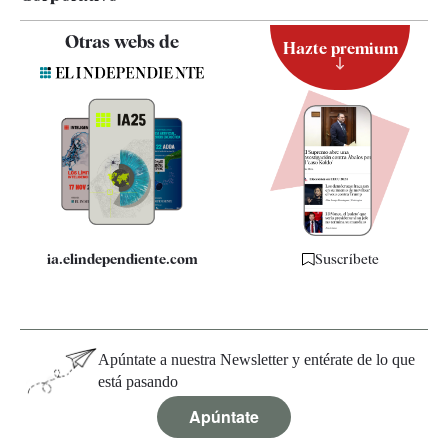
Contacto
Otras webs de
Hazte premium
Suscripción
Newsletter
Apps
Quiénes somos
Especificaciones
ia.elindependiente.com
Suscríbete
Apúntate a nuestra Newsletter y entérate de lo que
está pasando
Apúntate