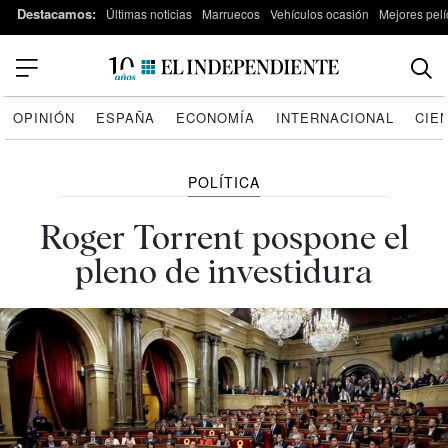
Destacamos:
Últimas noticias
Marruecos
Vehículos ocasión
Mejores pelí
OPINIÓN
ESPAÑA
ECONOMÍA
INTERNACIONAL
CIE
POLÍTICA
Roger Torrent pospone el
pleno de investidura