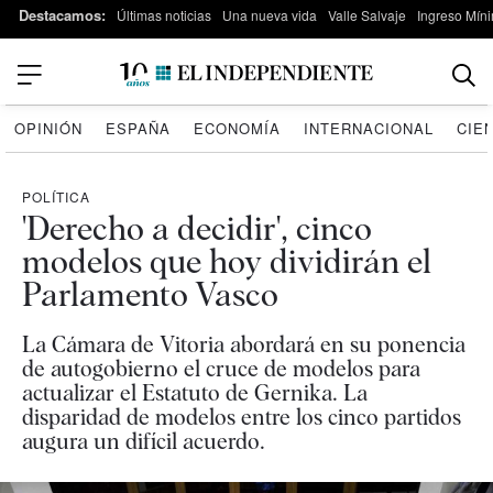
Destacamos:
Últimas noticias
Una nueva vida
Valle Salvaje
Ingreso Míni
OPINIÓN
ESPAÑA
ECONOMÍA
INTERNACIONAL
CIE
POLÍTICA
'Derecho a decidir', cinco
modelos que hoy dividirán el
Parlamento Vasco
La Cámara de Vitoria abordará en su ponencia
de autogobierno el cruce de modelos para
actualizar el Estatuto de Gernika. La
disparidad de modelos entre los cinco partidos
augura un difícil acuerdo.