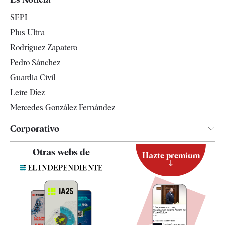
Economía
SEPI
Internacional
Plus Ultra
Gente
Rodríguez Zapatero
Televisión
Pedro Sánchez
Tendencias
Guardia Civil
Leire Díez
Mercedes González Fernández
Corporativo
Contacto
Otras webs de
Hazte premium
Suscripción
Newsletter
Apps
Quiénes somos
Especificaciones