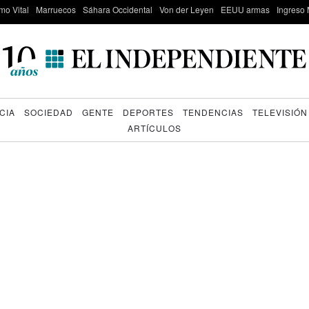
mo Vital
Marruecos
Sáhara Occidental
Von der Leyen
EEUU armas
Ingreso 
CIA
SOCIEDAD
GENTE
DEPORTES
TENDENCIAS
TELEVISIÓN
ARTÍCULOS