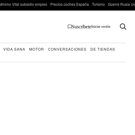
Mínimo Vital subsidio empleo
Precios coches España
Turismo
Guerra Rusia Ucr
Suscríbete
Iniciar sesión
VIDA SANA
MOTOR
CONVERSACIONES
DE TIENDAS