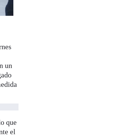
rnes
En un
egado
medida
do que
nte el