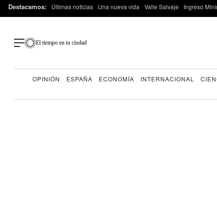
Destacamos:
Últimas noticias
Una nueva vida
Valle Salvaje
Ingreso Míni
El tiempo en tu ciudad
OPINIÓN
ESPAÑA
ECONOMÍA
INTERNACIONAL
CIEN