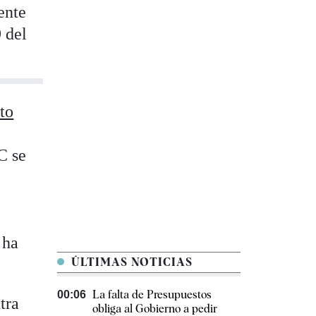
ente
9 del
to
C se
 ha
ÚLTIMAS NOTICIAS
La falta de Presupuestos
00:06
tra
obliga al Gobierno a pedir