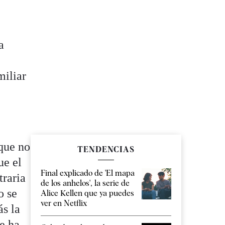
a
miliar
 que no
TENDENCIAS
ue el
Final explicado de 'El mapa
traria
de los anhelos', la serie de
o se
Alice Kellen que ya puedes
ver en Netflix
ás la
se ha