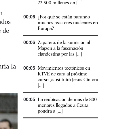
22.500 millones en [...]
n
¿Por qué se están parando
00:06
ados
muchos reactores nucleares en
Europa?
e de
Zapatero: de la sumisión al
00:06
Majzen a la fascinación
clandestina por las [...]
ría la
Movimientos tectónicos en
00:05
RTVE de cara al próximo
curso: ¿sustituirá Jesús Cintora
[...]
La reubicación de más de 800
00:05
menores llegados a Ceuta
pondrá a [...]