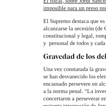
El fiscal, sobre Jordi Sánc
imposible para un preso pr
El Supremo destaca que es 
alcanzarse la secesión (de 
constitucional y legal, ro
y personal de todos y cad
Gravedad de los del
Una vez constatada la grav
se han desvanecido los ele
encausado persevere en alca
a la norma penal. “La inves
concertaron a perseverar en
reciente integración de Jor