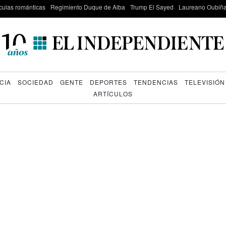
culas románticas
Regimiento Duque de Alba
Trump El Sayed
Laureano Oubiña
CIA
SOCIEDAD
GENTE
DEPORTES
TENDENCIAS
TELEVISIÓN
ARTÍCULOS