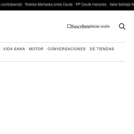
 contrabando
Robles Marlaska crisis Ceuta
PP Ceuta menores
Valle Salvaje N
Suscríbete
Iniciar sesión
VIDA SANA
MOTOR
CONVERSACIONES
DE TIENDAS