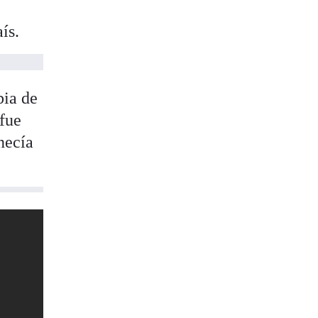
ís.
bia de
 fue
necía