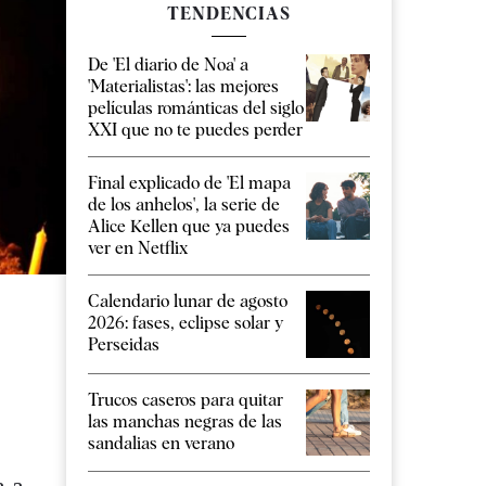
TENDENCIAS
De 'El diario de Noa' a
'Materialistas': las mejores
películas románticas del siglo
XXI que no te puedes perder
Final explicado de 'El mapa
de los anhelos', la serie de
Alice Kellen que ya puedes
ver en Netflix
Calendario lunar de agosto
2026: fases, eclipse solar y
Perseidas
Trucos caseros para quitar
las manchas negras de las
sandalias en verano