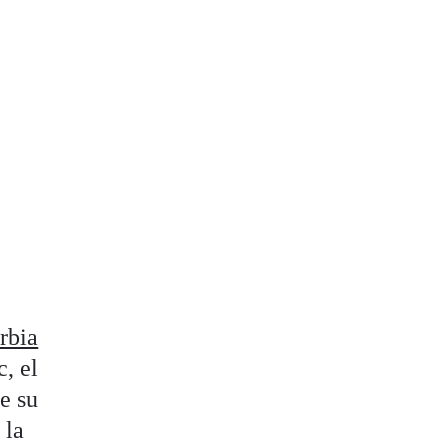
rbia
c, el
e su
 la