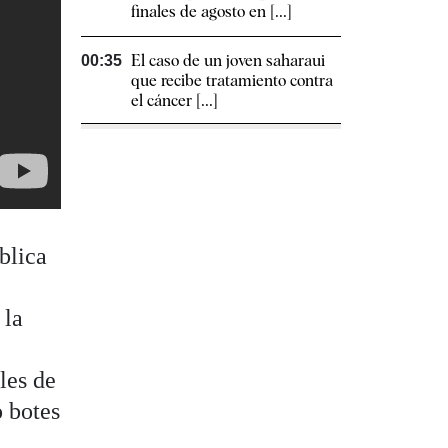
finales de agosto en [...]
El caso de un joven saharaui
00:35
que recibe tratamiento contra
el cáncer [...]
blica
 la
iles de
o botes