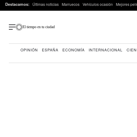
Destacamos:
Últimas noticias
Marruecos
Vehículos ocasión
Mejores pelí
El tiempo en tu ciudad
OPINIÓN
ESPAÑA
ECONOMÍA
INTERNACIONAL
CIEN