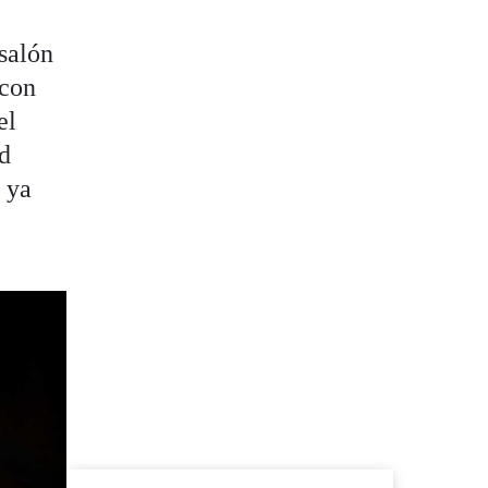
 salón
 con
el
ad
n ya