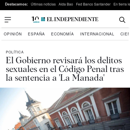
Destacamos:
Últimas noticias
Aída Bao
Fed Banco Santander
En tierra 
OPINIÓN
ESPAÑA
ECONOMÍA
INTERNACIONAL
CIE
POLÍTICA
El Gobierno revisará los delitos
sexuales en el Código Penal tras
la sentencia a 'La Manada'