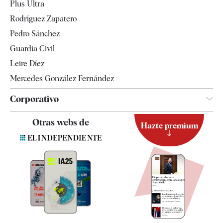
Plus Ultra
Gente
Rodríguez Zapatero
Televisión
Pedro Sánchez
Tendencias
Guardia Civil
Leire Díez
Mercedes González Fernández
Corporativo
Contacto
Otras webs de
Hazte premium
Suscripción
Newsletter
Apps
Quiénes somos
Especificaciones