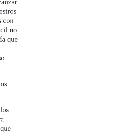
vanzar
estros
s con
cil no
ía que
so
ios
 los
ra
 que