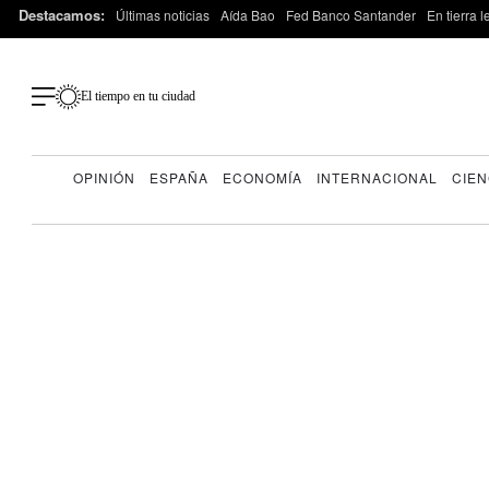
Destacamos:
Últimas noticias
Aída Bao
Fed Banco Santander
En tierra 
El tiempo en tu ciudad
OPINIÓN
ESPAÑA
ECONOMÍA
INTERNACIONAL
CIEN