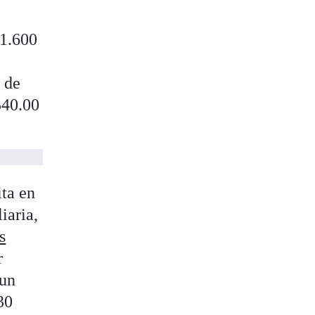
 1.600
é de
540.00
ita en
iaria,
s
r
 un
30