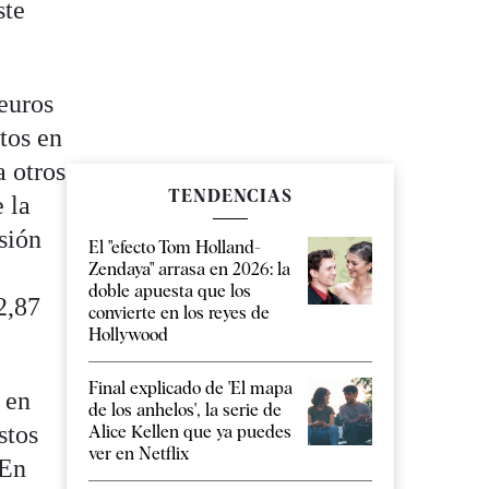
ste
euros
tos en
a otros
TENDENCIAS
 la
sión
El "efecto Tom Holland-
Zendaya" arrasa en 2026: la
doble apuesta que los
2,87
convierte en los reyes de
Hollywood
Final explicado de 'El mapa
 en
de los anhelos', la serie de
stos
Alice Kellen que ya puedes
ver en Netflix
 En