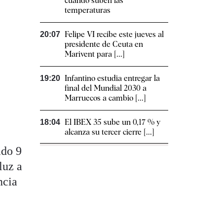
cuando suben las
temperaturas
Felipe VI recibe este jueves al
20:07
presidente de Ceuta en
Marivent para [...]
Infantino estudia entregar la
19:20
final del Mundial 2030 a
Marruecos a cambio [...]
El IBEX 35 sube un 0,17 % y
18:04
alcanza su tercer cierre [...]
ado 9
luz a
ncia