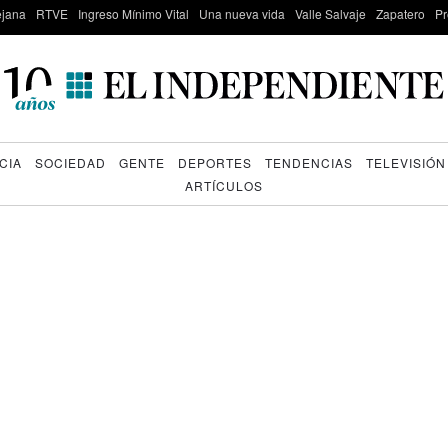
lejana
RTVE
Ingreso Mínimo Vital
Una nueva vida
Valle Salvaje
Zapatero
Pr
CIA
SOCIEDAD
GENTE
DEPORTES
TENDENCIAS
TELEVISIÓN
ARTÍCULOS