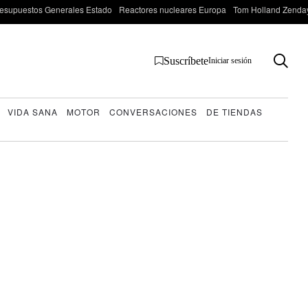
esupuestos Generales Estado
Reactores nucleares Europa
Tom Holland Zenda
Suscríbete
Iniciar sesión
VIDA SANA
MOTOR
CONVERSACIONES
DE TIENDAS