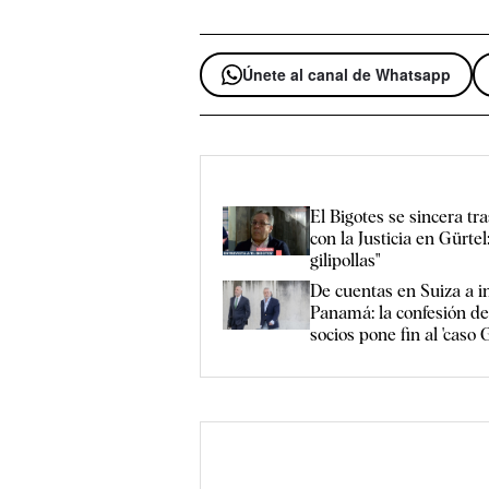
Únete al canal de Whatsapp
El Bigotes se sincera tr
con la Justicia en Gürtel
gilipollas"
De cuentas en Suiza a i
Panamá: la confesión de
socios pone fin al 'caso 