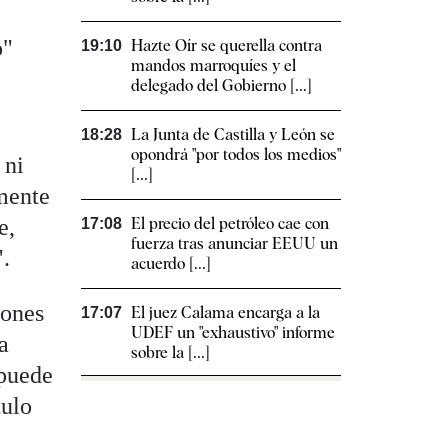
o"
Hazte Oír se querella contra
19:10
mandos marroquíes y el
delegado del Gobierno [...]
La Junta de Castilla y León se
18:28
opondrá "por todos los medios"
 ni
[...]
amente
e,
El precio del petróleo cae con
17:08
fuerza tras anunciar EEUU un
".
acuerdo [...]
iones
El juez Calama encarga a la
17:07
UDEF un "exhaustivo" informe
a
sobre la [...]
 puede
tulo