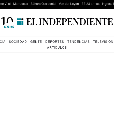
mo Vital
Marruecos
Sáhara Occidental
Von der Leyen
EEUU armas
Ingreso 
CIA
SOCIEDAD
GENTE
DEPORTES
TENDENCIAS
TELEVISIÓN
ARTÍCULOS