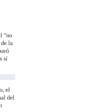
el "no
 de la
paró
s sí
o, el
al del
n