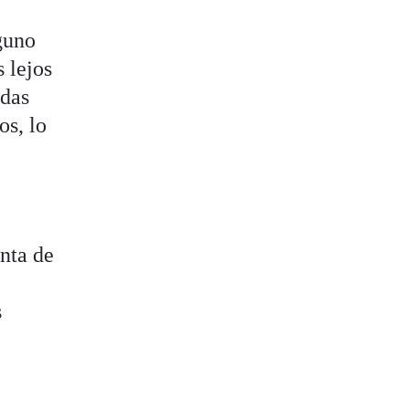
guno
 lejos
adas
os, lo
nta de
s