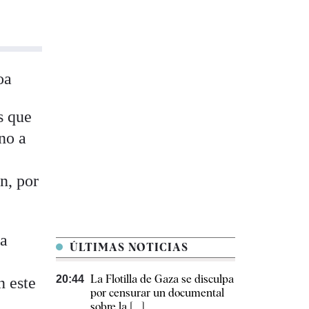
oa
s que
no a
n, por
ia
ÚLTIMAS NOTICIAS
La Flotilla de Gaza se disculpa
20:44
n este
por censurar un documental
sobre la [...]