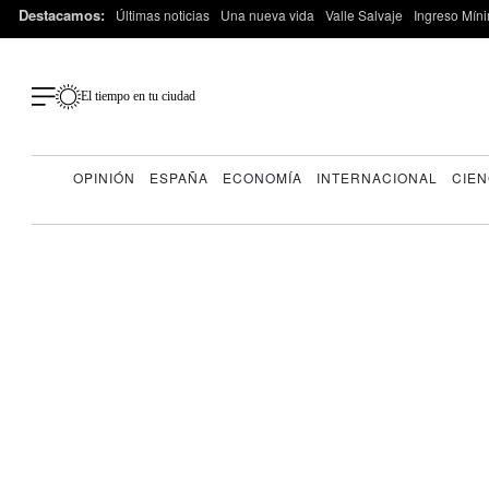
Destacamos:
Últimas noticias
Una nueva vida
Valle Salvaje
Ingreso Míni
El tiempo en tu ciudad
OPINIÓN
ESPAÑA
ECONOMÍA
INTERNACIONAL
CIEN