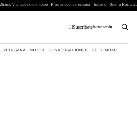
Mínimo Vital subsidio empleo
Precios coches España
Turismo
Guerra Rusia Ucr
Suscríbete
Iniciar sesión
VIDA SANA
MOTOR
CONVERSACIONES
DE TIENDAS