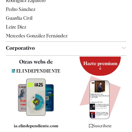
Rodríguez Zapatero
Televisión
Pedro Sánchez
Tendencias
Guardia Civil
Leire Díez
Mercedes González Fernández
Corporativo
Contacto
Otras webs de
Hazte premium
Suscripción
Newsletter
Apps
Quiénes somos
Especificaciones
ia.elindependiente.com
Suscríbete