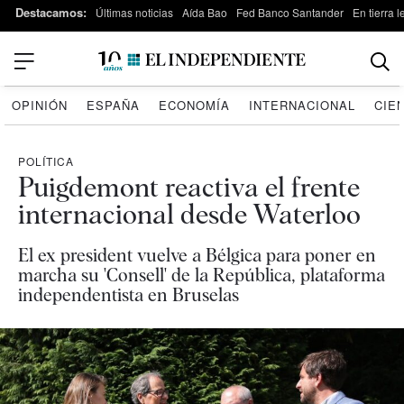
Destacamos:
Últimas noticias
Aída Bao
Fed Banco Santander
En tierra 
OPINIÓN
ESPAÑA
ECONOMÍA
INTERNACIONAL
CIE
POLÍTICA
Puigdemont reactiva el frente
internacional desde Waterloo
El ex president vuelve a Bélgica para poner en
marcha su 'Consell' de la República, plataforma
independentista en Bruselas