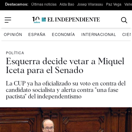
Destacamos:
Últimas noticias
Aída Bao
Josep Vilarasau
Paz Vega
Vall
OPINIÓN
ESPAÑA
ECONOMÍA
INTERNACIONAL
CIE
POLÍTICA
Esquerra decide vetar a Miquel
Iceta para el Senado
La CUP ya ha oficializado su voto en contra del
candidato socialista y alerta contra "una fase
pactista" del independentismo