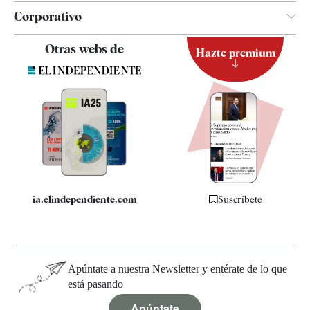
Corporativo
Contacto
Otras webs de
Hazte premium
Suscripción
Newsletter
Apps
Quiénes somos
Especificaciones
ia.elindependiente.com
Suscríbete
Apúntate a nuestra Newsletter y entérate de lo que
está pasando
Apúntate