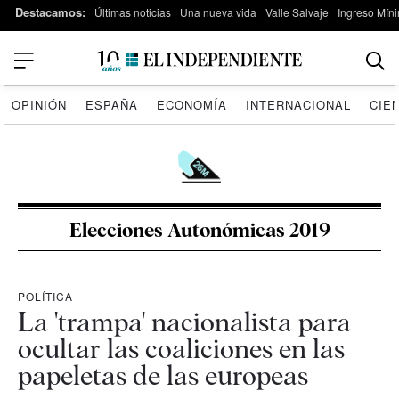
Destacamos:
Últimas noticias
Una nueva vida
Valle Salvaje
Ingreso Míni
OPINIÓN
ESPAÑA
ECONOMÍA
INTERNACIONAL
CIE
Elecciones Autonómicas 2019
POLÍTICA
La 'trampa' nacionalista para
ocultar las coaliciones en las
papeletas de las europeas