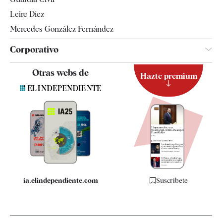
Leire Díez
Mercedes González Fernández
Corporativo
Contacto
Otras webs de
Hazte premium
Suscripción
Newsletter
Apps
Quiénes somos
Especificaciones
ia.elindependiente.com
Suscríbete