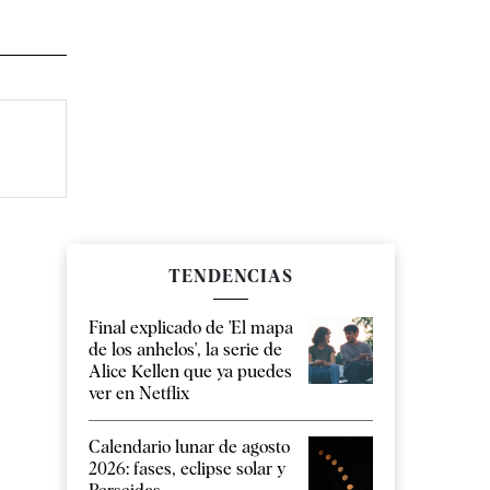
TENDENCIAS
Final explicado de 'El mapa
de los anhelos', la serie de
Alice Kellen que ya puedes
ver en Netflix
Calendario lunar de agosto
2026: fases, eclipse solar y