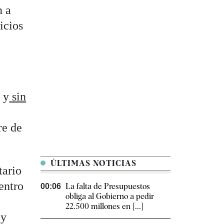
n a
icios
 y
sin
re de
ÚLTIMAS NOTICIAS
tario
entro
La falta de Presupuestos
00:06
obliga al Gobierno a pedir
22.500 millones en [...]
 y