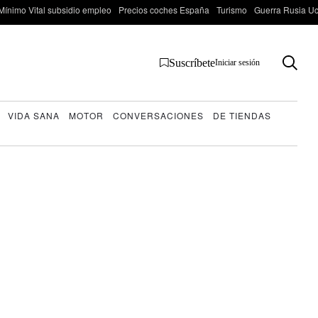
Mínimo Vital subsidio empleo
Precios coches España
Turismo
Guerra Rusia Ucr
Suscríbete
Iniciar sesión
VIDA SANA
MOTOR
CONVERSACIONES
DE TIENDAS