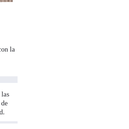
con la
1
 las
 de
d.