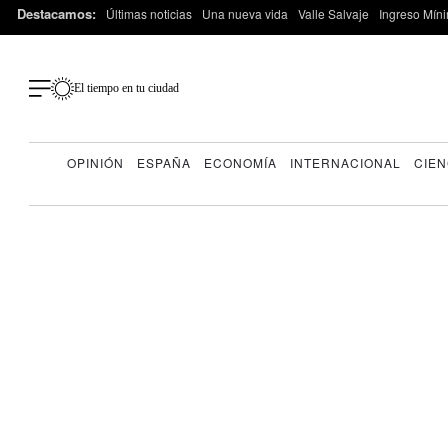
Destacamos:
Últimas noticias
Una nueva vida
Valle Salvaje
Ingreso Míni
El tiempo en tu ciudad
OPINIÓN
ESPAÑA
ECONOMÍA
INTERNACIONAL
CIEN