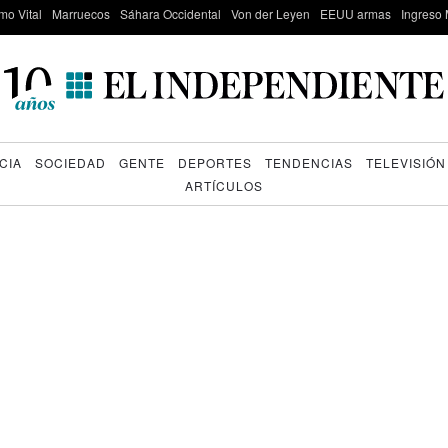
mo Vital
Marruecos
Sáhara Occidental
Von der Leyen
EEUU armas
Ingreso 
CIA
SOCIEDAD
GENTE
DEPORTES
TENDENCIAS
TELEVISIÓN
ARTÍCULOS