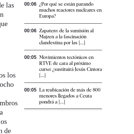
e las
¿Por qué se están parando
00:06
muchos reactores nucleares en
en
Europa?
que
Zapatero: de la sumisión al
00:06
Majzen a la fascinación
clandestina por las [...]
Movimientos tectónicos en
00:05
RTVE de cara al próximo
curso: ¿sustituirá Jesús Cintora
os los
[...]
 ocho
La reubicación de más de 800
00:05
menores llegados a Ceuta
embros
pondrá a [...]
la
los
n de