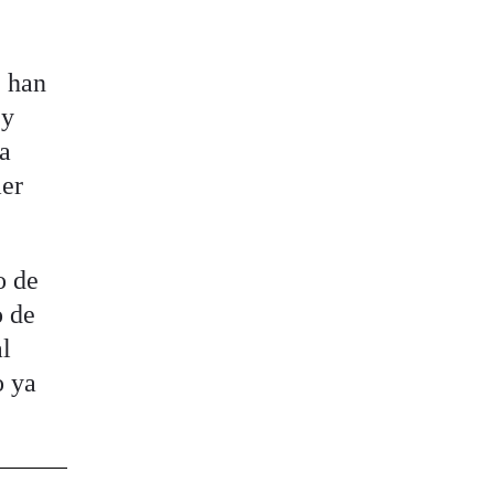
e han
 y
na
mer
o de
o de
al
o ya